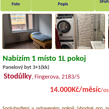
Druh,
Foto
Popis
Nabízím 1 místo 1L pokoj
Panelový byt 3+1(kk)
Stodůlky
, Fingerova, 2183/5
14.000Kč/měsíc
/os
Spolubydlení v vybaveném pokoji (vhodné pro zv