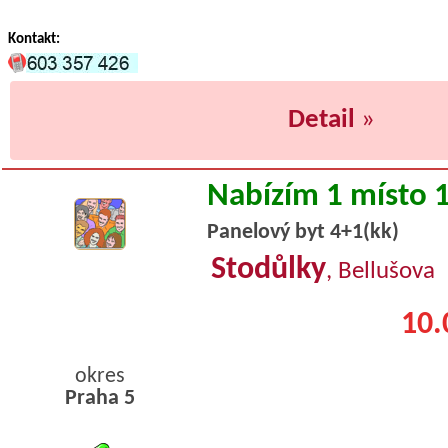
Kontakt:
Detail
»
Nabízím 1 místo 
Panelový byt 4+1(kk)
Stodůlky
, Bellušova
10.
okres
Praha 5
byty podnajem