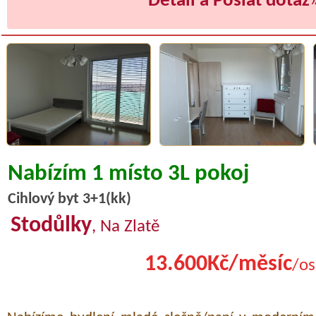
Detail a Poslat dotaz
Nabízím 1 místo 3L pokoj
Cihlový byt 3+1(kk)
Stodůlky
, Na Zlatě
13.600Kč/měsíc
/os