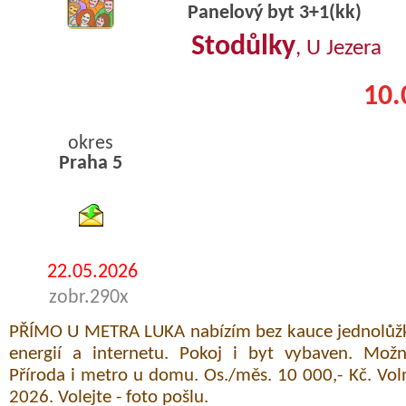
Panelový byt 3+1(kk)
Stodůlky
, U Jezera
10.
okres
Praha 5
byty pronajem
22.05.2026
zobr.290x
PŘÍMO U METRA LUKA nabízím bez kauce jednolůžk
energií a internetu. Pokoj i byt vybaven. Možno
Příroda i metro u domu. Os./měs. 10 000,- Kč. Vol
2026. Volejte - foto pošlu.