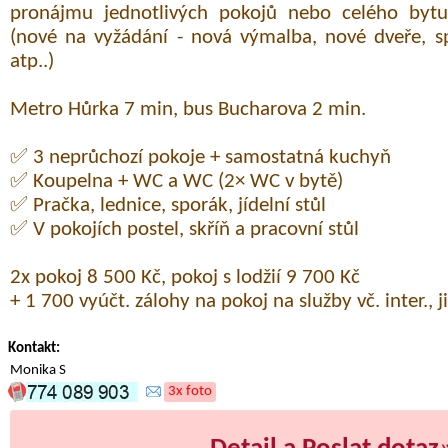
pronájmu jednotlivých pokojů nebo celého bytu
(nové na vyžádání - nová výmalba, nové dveře, sp
atp..)
Metro Hůrka 7 min, bus Bucharova 2 min.
✅ 3 neprůchozí pokoje + samostatná kuchyň
✅ Koupelna + WC a WC (2× WC v bytě)
✅ Pračka, lednice, sporák, jídelní stůl
✅ V pokojích postel, skříň a pracovní stůl
2x pokoj 8 500 Kč, pokoj s lodžií 9 700 Kč
+ 1 700 vyúčt. zálohy na pokoj na služby vč. inter., 
Kontakt:
Monika S
3x foto