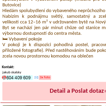
Butovice)
Hledám spolubydlení do vybaveného neprůchozího 
Nabízím k podnájmu světlý, samostatný a zce
velikosti cca 12–16 m² v udržovaném bytě na Novýc
Byt se nachází jen pár minut chůze od stanice m
výbornou dostupností do centra města.
🛏️ Vybavení pokoje
V pokoji je k dispozici pohodlná postel, pracovn
přiložené fotografie). Před nastěhováním bude po
zcela novou prostornou komodou na oblečen
Kontakt:
jakub skalsky
3x foto
Detail a Poslat dotaz