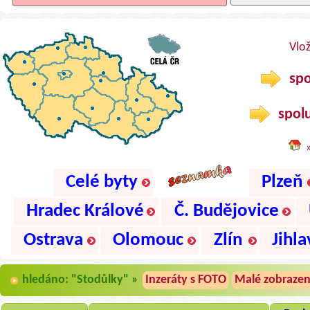
Vlo
spo
spolu
Celé byty
Plzeň
Hradec Králové
Č. Budějovice
Ostrava
Olomouc
Zlín
Jihla
hledáno: "Stodůlky" »
Inzeráty s FOTO
Malé zobrazen