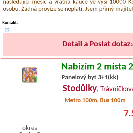
následující měsíc a vratná kauce ve výši 10000 K
osobu. Žádná provize se neplatí. Jsem přímý majitel
Kontakt:
Detail a Poslat dotaz
Nabízím 2 místa 
Panelový byt 3+1(kk)
Stodůlky
, Trávníčkov
Metro 100m, Bus 100m
7.
okres