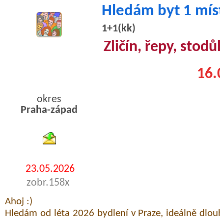
Hledám byt 1 mís
1+1(kk)
Zličín, řepy, stodů
16.
okres
Praha-západ
byty podnajem
23.05.2026
zobr.158x
Ahoj :)
Hledám od léta 2026 bydlení v Praze, ideálně dl