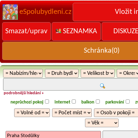
eSpolubydleni.cz
Vložit i
Smazat/uprav
SEZNAMKA
DISKUZ
Schránka(
0
)
podrobnější hledání »
neprůchozí pokoj
internet
balkon
parkování
z