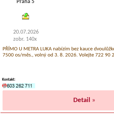
Praha 5
byty pronajem
20.07.2026
zobr. 140x
PŘÍMO U METRA LUKA nabízím bez kauce dvoulůžk
7500 os/měs., volný od 3. 8. 2026. Volejte 722 90 
Kontakt:
Detail
»