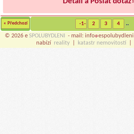
Detail a Poslat dotaz
« Předchozí
-1-
2
3
4
..
© 2026 e
SPOLUBYDLENI
- mail: info
espolubydleni
nabízí
reality
|
katastr nemovitostí
|