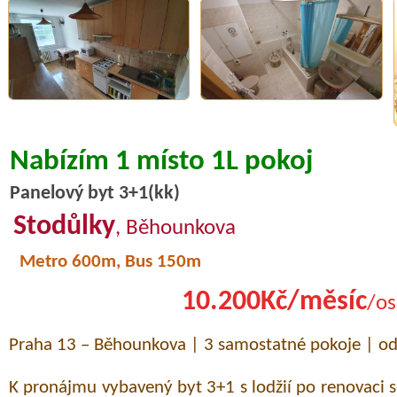
Nabízím 1 místo 1L pokoj
Panelový byt 3+1(kk)
Stodůlky
, Běhounkova
Metro 600m, Bus 150m
10.200Kč/měsíc
/os
Praha 13 – Běhounkova | 3 samostatné pokoje | o
K pronájmu vybavený byt 3+1 s lodžií po renovaci 