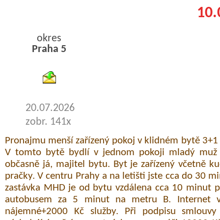
10.
okres
Praha 5
byty podnajem
20.07.2026
zobr. 141x
Pronajmu menší zařízený pokoj v klidném bytě 3+1 
V tomto bytě bydlí v jednom pokoji mladý muž 
občasně já, majitel bytu. Byt je zařízený včetně 
pračky. V centru Prahy a na letišti jste cca do 30 m
zastávka MHD je od bytu vzdálena cca 10 minut pě
autobusem za 5 minut na metru B. Internet 
nájemné+2000 Kč služby. Při podpisu smlouvy