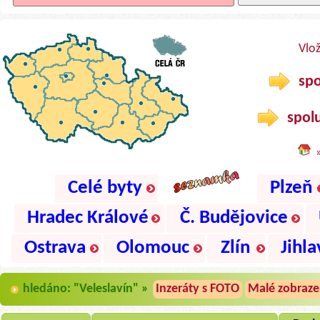
Vlo
spo
spolu
Celé byty
Plzeň
Hradec Králové
Č. Budějovice
Ostrava
Olomouc
Zlín
Jihla
hledáno: "Veleslavín" »
Inzeráty s FOTO
Malé zobraze