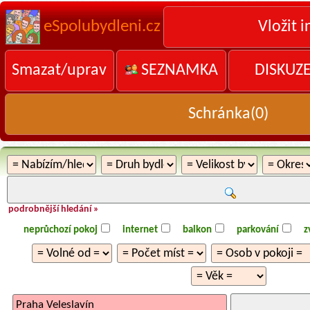
eSpolubydleni.cz
Vložit i
Smazat/uprav
SEZNAMKA
DISKUZ
Schránka(
0
)
podrobnější hledání »
neprůchozí pokoj
internet
balkon
parkování
z