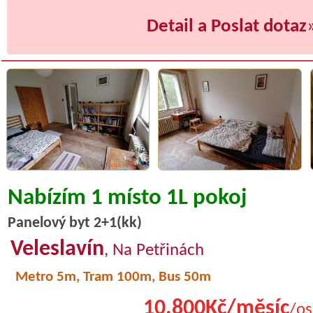
Detail a Poslat dotaz
Nabízím 1 místo 1L pokoj
Panelový byt 2+1(kk)
Veleslavín
, Na Petřinách
Metro 5m, Tram 100m, Bus 50m
10.800Kč/měsíc
/os