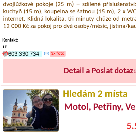
dvojlůžkové pokoje (25 m) + sdílené příslušenst
kuchyň (15 m), koupelna se šatnou (15 m), 2 x WC 
internet. Klidná lokalita, tři minuty chůze od metra
12 000 Kč za pokoj pro dvě osoby/měsíc, jistina/ka
Kontakt:
LP
3x foto
Detail a Poslat dotaz
Hledám 2 místa
Motol, Petřiny, Ve
5.