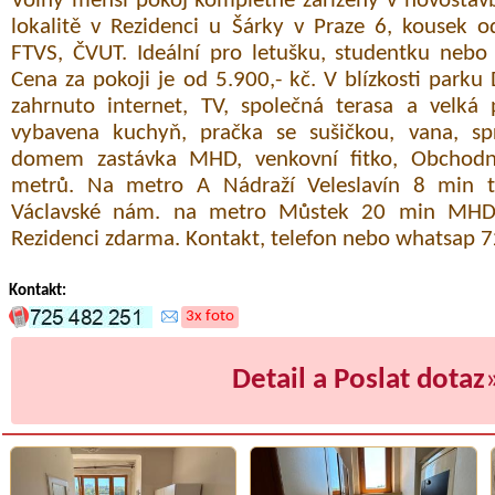
Volný menší pokoj kompletně zařízený v novostav
lokalitě v Rezidenci u Šárky v Praze 6, kousek od
FTVS, ČVUT. Ideální pro letušku, studentku nebo
Cena za pokoji je od 5.900,- kč. V blízkosti parku
zahrnuto internet, TV, společná terasa a velká 
vybavena kuchyň, pračka se sušičkou, vana, sp
domem zastávka MHD, venkovní fitko, Obchodn
metrů. Na metro A Nádraží Veleslavín 8 min t
Václavské nám. na metro Můstek 20 min MHD. 
Rezidenci zdarma. Kontakt, telefon nebo whatsap
Kontakt:
3x foto
Detail a Poslat dotaz