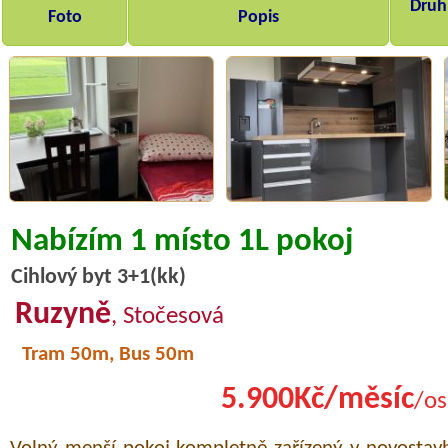
Druh,
Foto
Popis
Nabízím 1 místo 1L pokoj
Cihlový byt 3+1(kk)
Ruzyně
, Stočesová
Tram 50m, Bus 50m
5.900Kč/měsíc
/os