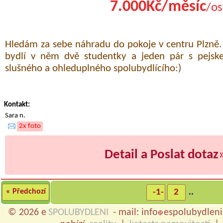
7.000Kč/měsíc
/os
Hledám za sebe náhradu do pokoje v centru Plzně.
bydlí v něm dvě studentky a jeden pár s pejs
slušného a ohleduplného spolubydlícího:)
Kontakt:
Sara n.
2x foto
Detail a Poslat dotaz
« Předchozí
-1-
2
..
© 2026 e
SPOLUBYDLENI
- mail: info
espolubydleni