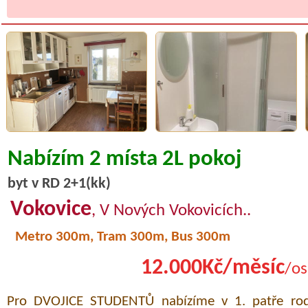
Nabízím 2 místa 2L pokoj
byt v RD 2+1(kk)
Vokovice
, V Nových Vokovicích..
Metro 300m, Tram 300m, Bus 300m
12.000Kč/měsíc
/os
Pro DVOJICE STUDENTŮ nabízíme v 1. patře ro