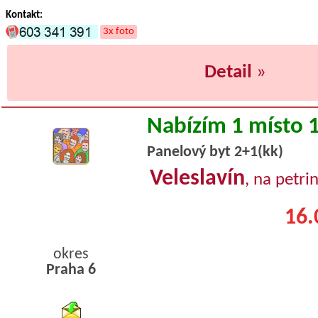
Kontakt:
3x foto
Detail
»
Nabízím 1 místo 
Panelový byt 2+1(kk)
Veleslavín
, na petri
16.
okres
Praha 6
byty pronajem