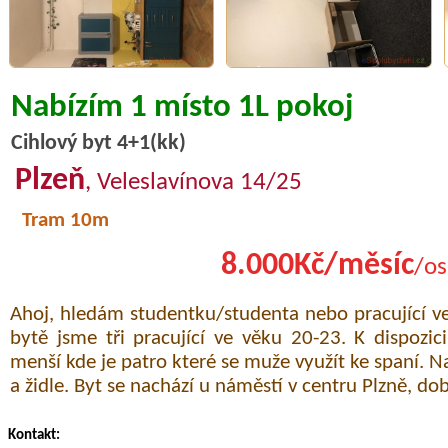
Nabízím 1 místo 1L pokoj
Cihlový byt 4+1(kk)
Plzeň
, Veleslavínova 14/25
Tram 10m
8.000Kč/měsíc
/os
Ahoj, hledám studentku/studenta nebo pracující v
bytě jsme tři pracující ve věku 20-23. K dispozic
menší kde je patro které se muže využít ke spaní. N
a židle. Byt se nachází u náměstí v centru Plzně, d
Kontakt: