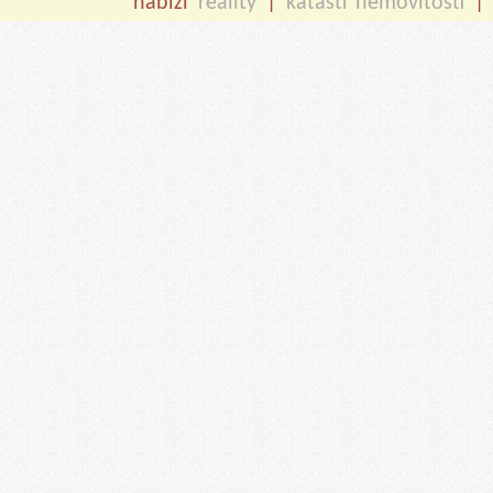
nabízí
reality
|
katastr nemovitostí
|