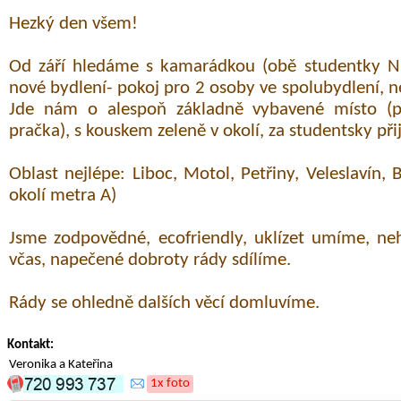
Hezký den všem!
Od září hledáme s kamarádkou (obě studentky NMg
nové bydlení- pokoj pro 2 osoby ve spolubydlení, n
Jde nám o alespoň základně vybavené místo (po
pračka), s kouskem zeleně v okolí, za studentsky při
Oblast nejlépe: Liboc, Motol, Petřiny, Veleslavín, 
okolí metra A)
Jsme zodpovědné, ecofriendly, uklízet umíme, ne
včas, napečené dobroty rády sdílíme.
Rády se ohledně dalších věcí domluvíme.
Kontakt:
Veronika a Kateřina
1x foto