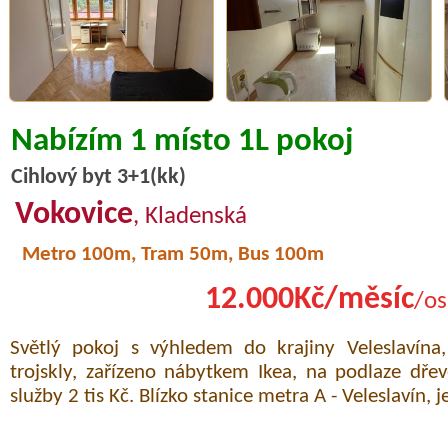
Nabízím 1 místo 1L pokoj
Cihlový byt 3+1(kk)
Vokovice
, Kladenská
Metro 100m, Tram 50m, Bus 100m
12.000Kč/měsíc
/os
Světlý pokoj s výhledem do krajiny Veleslavín
trojskly, zařízeno nábytkem Ikea, na podlaze dře
služby 2 tis Kč. Blízko stanice metra A - Veleslavín,