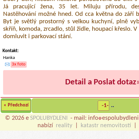
Já pracující žena, 35 let. Miluju přírodu, de
Nastěhování možné hned. Od cca května do září 
Byt je světlý prostorný s velkou kuchyní, plně vy
skříň, komoda, zrcadlo, stůl židle, houpací křeslo. 
domluvit i parkovací stání.
Kontakt:
Hanka
3x foto
Detail a Poslat dotaz
« Předchozí
-1-
..
© 2026 e
SPOLUBYDLENI
- mail: info
espolubydleni
nabízí
reality
|
katastr nemovitostí
|