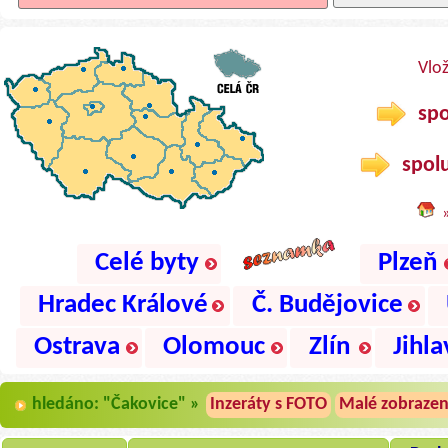
Vlo
spo
spolu
Celé byty
Plzeň
Hradec Králové
Č. Budějovice
Ostrava
Olomouc
Zlín
Jihla
hledáno: "Čakovice" »
Inzeráty s FOTO
Malé zobrazen