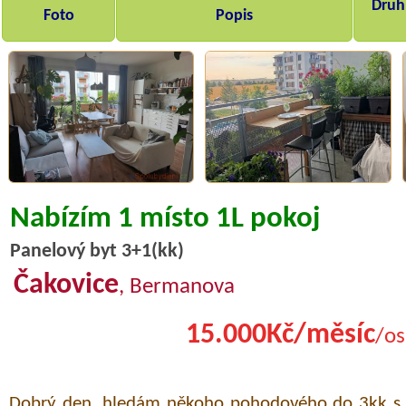
Druh,
Foto
Popis
Nabízím 1 místo 1L pokoj
Panelový byt 3+1(kk)
Čakovice
, Bermanova
15.000Kč/měsíc
/os
Dobrý den, hledám někoho pohodového do 3kk s 