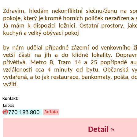
Zdravím, hledám nekonfliktní slečnu/ženu na s
pokoje, který je kromě horních poliček nezařízen 
Já mám k dispozici ložnici. Ostatní prostory, ja
kuchyň a velký obývací pokoj
by nám udělal případné zázemí od venkovního živ
vetší části na jih a do klidné lokality. Doprav
přívětivá. Metro B, Tram 14 a 25 popřípadě au
vzdálenosti cca 4 minuty od bytu. Občanská vy
vydařená, a to jak restaurace, bankomaty, pošta, d
vyžití.
Kontakt:
Luboš
3x foto
Detail
»