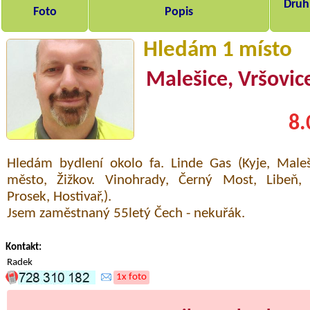
Druh,
Foto
Popis
Hledám 1 místo
Malešice, Vršovice
8.
Hledám bydlení okolo fa. Linde Gas (Kyje, Maleš
město, Žižkov. Vinohrady, Černý Most, Libeň, 
Prosek, Hostivař,).
Jsem zaměstnaný 55letý Čech - nekuřák.
Kontakt:
Radek
1x foto