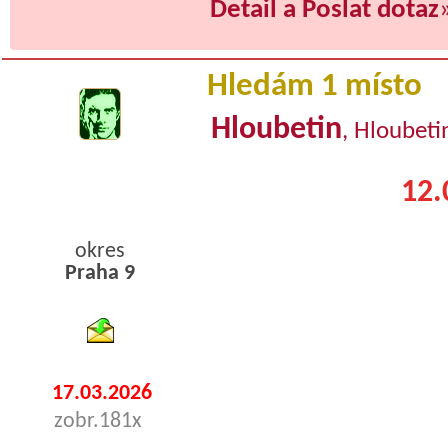
Detail a Poslat dotaz
Hledám 1 místo
Hloubetin
, Hloubeti
12.
okres
Praha 9
byty podnajem
17.03.2026
zobr.181x