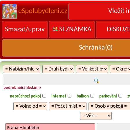
eSpolubydleni.cz
Vložit i
Smazat/uprav
SEZNAMKA
DISKUZ
Schránka(
0
)
podrobnější hledání »
neprůchozí pokoj
internet
balkon
parkování
z