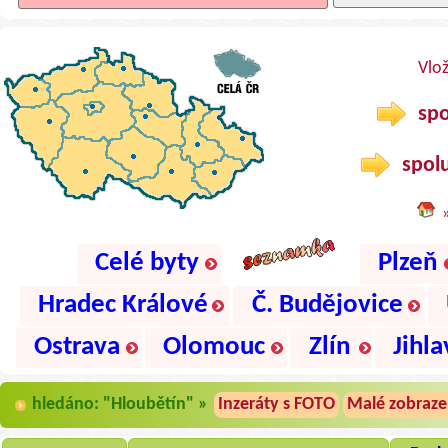
Vlo
spo
spolu
Celé byty
Plzeň
Hradec Králové
Č. Budějovice
Ostrava
Olomouc
Zlín
Jihla
hledáno: "Hloubětín" »
Inzeráty s FOTO
Malé zobraze