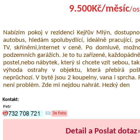
9.500Kč/měsíc
/os
Nabízím pokoj v rezidenci Kejřův Mlýn, dostupn
autobus, hledám spolubydlící, ideálně pracující, p
TV, skříněmi,internet v ceně. Po domluvě, možno
podzemních garážích. Je to tu zařízené, každopádně j
postel,nebo nábytek, který si chcete vzít sebou, tak
výhoda ostrahy v objektu, která přebírá pošt
neprůchozí. V bytě jsou 2 koupelny, vana i sprcha. 
není problém. Zde mi nejdou nahrát. Hezký den
Kontakt:
Petr
3x foto
Detail a Poslat dotaz