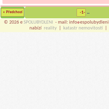
« Předchozí
-1-
..
© 2026 e
SPOLUBYDLENI
- mail: info
espolubydleni
nabízí
reality
|
katastr nemovitostí
|