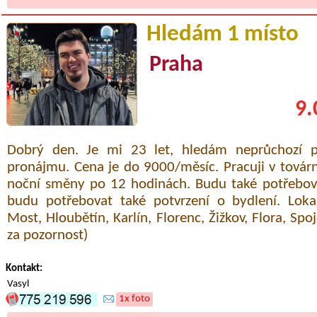
Hledám 1 místo
Praha
9.
Dobrý den. Je mi 23 let, hledám neprůchozí 
pronájmu. Cena je do 9000/měsíc. Pracuji v továr
noční směny po 12 hodinách. Budu také potřebova
budu potřebovat také potvrzení o bydlení. Loka
Most, Hloubětín, Karlín, Florenc, Žižkov, Flora, Spo
za pozornost)
Kontakt:
Vasyl
1x foto