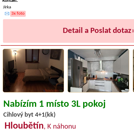
Kontakt:
Jirka
3x foto
Detail a Poslat dotaz
Nabízím 1 místo 3L pokoj
Cihlový byt 4+1(kk)
Hloubětín
, K náhonu