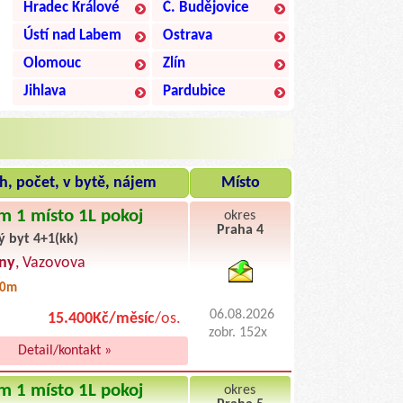
Hradec Králové
Č. Budějovice
Ústí nad Labem
Ostrava
Olomouc
Zlín
Jihlava
Pardubice
h, počet, v bytě, nájem
Místo
m 1 místo 1L pokoj
okres
Praha 4
ý byt 4+1(kk)
byty pronajem
ny
, Vazovova
00m
06.08.2026
15.400Kč/měsíc
/os.
zobr. 152x
Detail/kontakt »
m 1 místo 1L pokoj
okres