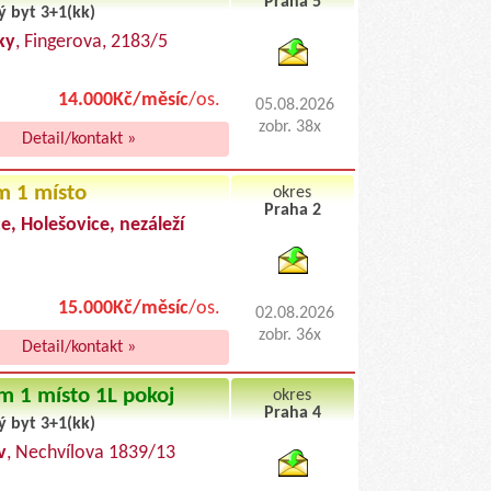
Praha 5
ý byt 3+1(kk)
byty podnajem
ky
, Fingerova, 2183/5
14.000Kč/měsíc
/os.
05.08.2026
zobr. 38x
Detail/kontakt »
m 1 místo
okres
Praha 2
e, Holešovice, nezáleží
byty pronajem
15.000Kč/měsíc
/os.
02.08.2026
zobr. 36x
Detail/kontakt »
m 1 místo 1L pokoj
okres
Praha 4
ý byt 3+1(kk)
byty podnajem
v
, Nechvílova 1839/13