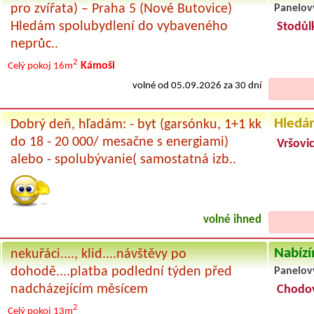
pro zvířata) – Praha 5 (Nové Butovice)
Panelov
Hledám spolubydlení do vybaveného
Stodůl
neprůc..
2
Kámoši
Celý pokoj
16m
volné od 05.09.2026 za 30 dní
Hledá
Dobrý deň, hľadám: - byt (garsónku, 1+1 kk
do 18 - 20 000/ mesačne s energiami)
Vršovic
alebo - spolubývanie( samostatná izb..
volné ihned
Nabízí
nekuřáci...., klid....návštěvy po
dohodě....platba podlední týden před
Panelov
nadcházejícím měsícem
Chodo
2
Celý pokoj
13m