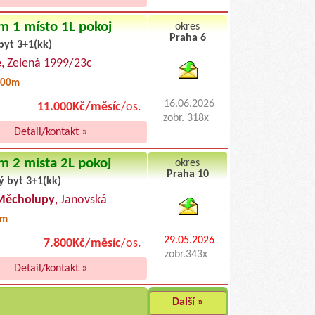
m 1 místo 1L pokoj
okres
Praha 6
byt 3+1(kk)
byty pronajem
e
, Zelená 1999/23c
500m
16.06.2026
11.000Kč/měsíc
/os.
zobr. 318x
Detail/kontakt »
m 2 místa 2L pokoj
okres
Praha 10
ý byt 3+1(kk)
byty podnajem
Měcholupy
, Janovská
0m
29.05.2026
7.800Kč/měsíc
/os.
zobr.343x
Detail/kontakt »
Další »