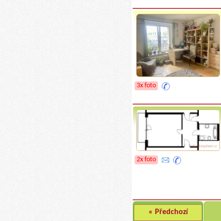
3x foto
2x foto
« Předchozí