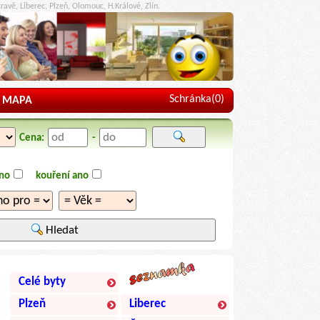
ravě, Liberec, Plzeň, Olomouc, H.Králové, Zlín.
Schránka(
0
)
MAPA
Cena:
-
ano
kouření ano
Hledat
Celé byty
Plzeň
Liberec