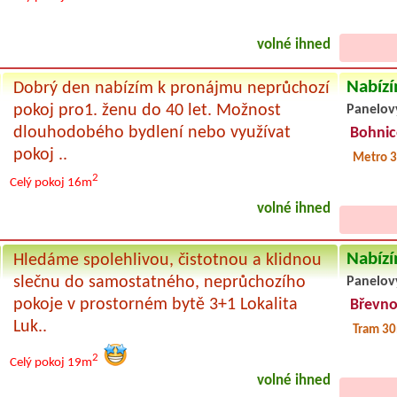
volné ihned
Nabízí
Dobrý den nabízím k pronájmu neprůchozí
pokoj pro1. ženu do 40 let. Možnost
Panelov
dlouhodobého bydlení nebo využívat
Bohnic
pokoj ..
Metro 3
2
Celý pokoj
16m
volné ihned
Nabízí
Hledáme spolehlivou, čistotnou a klidnou
slečnu do samostatného, neprůchozího
Panelov
pokoje v prostorném bytě 3+1 Lokalita
Břevn
Luk..
Tram 3
2
Celý pokoj
19m
volné ihned