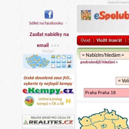
..Nejvetší inzer
Sdílet na facebooku
»
Zasílat nabídky na
Úvod
Vložit inzerát
|
|
email
»»»
Počasí
podrobnější hledání »