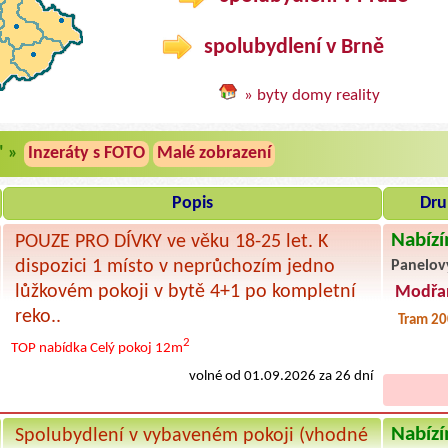
spolubydlení v Brně
» byty domy reality
" »
Inzeráty s FOTO
Malé zobrazení
Popis
Dru
Nabízí
POUZE PRO DÍVKY ve věku 18-25 let. K
dispozici 1 místo v neprůchozím jedno
Panelov
lůžkovém pokoji v bytě 4+1 po kompletní
Modřa
reko..
Tram 2
2
TOP nabídka
Celý pokoj
12m
volné od 01.09.2026 za 26 dní
Nabízí
Spolubydlení v vybaveném pokoji (vhodné