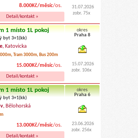
8.000Kč/měsíc
/os.
31.07.2026
zobr. 75x
Detail/kontakt »
m 1 místo 1L pokoj
okres
Praha 8
ý byt 3+1(kk)
byty pronajem
e
, Katovicka
000m, Tram 3000m, Bus 200m
15.07.2026
15.000Kč/měsíc
/os.
zobr. 106x
Detail/kontakt »
m 1 místo 1L pokoj
okres
Praha 6
ý byt 3+1(kk)
byty podnajem
ov
, Bělohorská
0m
23.06.2026
13.000Kč/měsíc
/os.
zobr. 256x
Detail/kontakt »