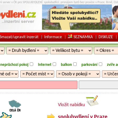
tní server v ČR pro SPOLUBYDLENÍ, spolubydlící, pronájem bytů bez provize v Praze, Brně, Ost
Smazat/upravit inzerát
Informace
SEZNAMKA
DISKUZE
|
|
|
|
neprůchozí pokoj
internet
balkon
parkování
zvíře 
Vložit nabídku
spolubydlení v Praze