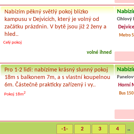
Nabízí
Nabízím pěkný světlý pokoj blízko
kampusu v Dejvicích, který je volný od
Cihlový 
začátku prázdnin. V bytě jsou již 2 ženy a
Dejvic
hled..
Metro 
Celý pokoj
volné ihned
Nabízí
Pro 1-2 lidi: nabízíme krásný slunný pokoj
18m s balkonem 7m, a s vlastní koupelnou
Panelov
6m. Částečně prakticky zařízený i vy..
Horní 
2
Bus 15
Pokoj 18m
-1-
2
3
4
..