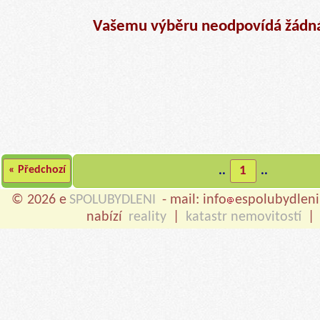
Vašemu výběru neodpovídá žádná
« Předchozí
..
1
..
© 2026 e
SPOLUBYDLENI
- mail: info
espolubydleni
nabízí
reality
|
katastr nemovitostí
|