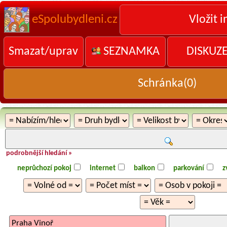
eSpolubydleni.cz
Vložit i
Smazat/uprav
SEZNAMKA
DISKUZ
Schránka(
0
)
podrobnější hledání »
neprůchozí pokoj
internet
balkon
parkování
z