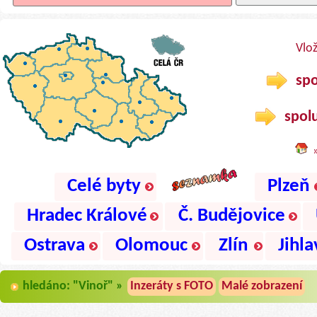
Vlo
spo
spolu
Celé byty
Plzeň
Hradec Králové
Č. Budějovice
Ostrava
Olomouc
Zlín
Jihla
hledáno: "Vinoř" »
Inzeráty s FOTO
Malé zobrazení