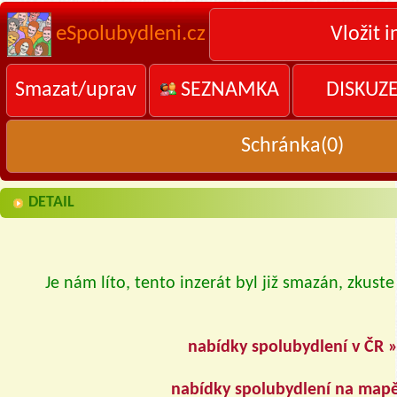
eSpolubydleni.cz
Vložit i
Smazat/uprav
SEZNAMKA
DISKUZ
Schránka(
0
)
DETAIL
Je nám líto, tento inzerát byl již smazán, zkuste
nabídky spolubydlení v ČR 
nabídky spolubydlení na map