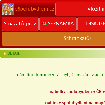
eSpolubydleni.cz
Vložit i
Smazat/uprav
SEZNAMKA
DISKUZ
Schránka(
0
)
DETAIL
Je nám líto, tento inzerát byl již smazán, zkuste
nabídky spolubydlení v ČR 
nabídky spolubydlení na map