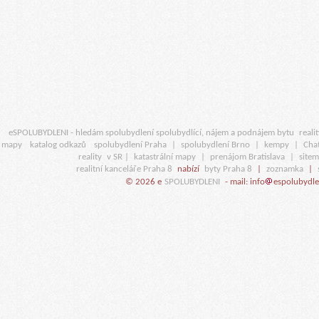
eSPOLUBYDLENI - hledám spolubydlení spolubydlící, nájem a podnájem bytu
realit
mapy
katalog odkazů
spolubydlení Praha
|
spolubydlení Brno
|
kempy
|
Cha
reality
v SR |
katastrální mapy
|
prenájom Bratislava
|
site
realitní kanceláře Praha 8
nabízí
byty Praha 8
|
zoznamka
|
© 2026 e
SPOLUBYDLENI
- mail: info
espolubydle