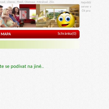
ravě, Liberec, Plzeň, Olomouc, H.Králové, Zlín.
Největší
server v
ČR pro
Schránka(
0
)
MAPA
te se podívat na jiné..