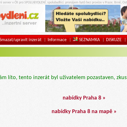
tní server v ČR pro SPOLUBYDLENÍ, spolubydlící, pronájem bytů bez provize v Praze, Brně, Ost
Smazat/upravit inzerát
Informace
SEZNAMKA
DISKUZE
|
|
|
|
ám líto, tento inzerát byl uživatelem pozastaven, zkus
nabídky Praha 8 »
nabídky Praha 8 na mapě »