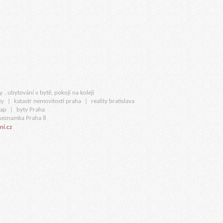
y
, ubytování v bytě, pokoji na koleji
ty
|
katastr nemovitostí praha
|
reality bratislava
map
|
byty Praha
seznamka Praha 8
ni.cz