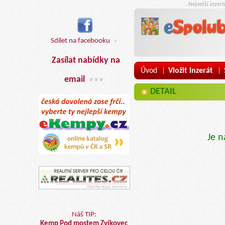
..Nejvetší inzer
Sdílet na facebooku
»
Zasílat nabídky na
Úvod
Vložit inzerát
|
|
email
»»»
DETAIL
Je n
Náš TIP:
Kemp Pod mostem Zvíkovec