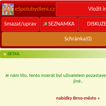
eSpolubydleni.cz
Vložit i
Smazat/uprav
SEZNAMKA
DISKUZ
Schránka(
0
)
DETAIL
Je nám líto, tento inzerát byl uživatelem pozastave
jiné..
nabídky Brno-město »