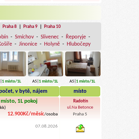
|
Praha 8
|
Praha 9
|
Praha 10
obín
-
Smíchov
-
Slivenec
-
Řeporyje
-
Košíře
-
Jinonice
-
Holyně
-
Hlubočepy
|
1
místo
/1L
A5|
1
místo
/1L
A5|
1
místo
/1L
počet, v bytě, nájem
místo
místo, 1L pokoj
Radotín
ul.Na Betonce
(kk)
12.900Kč/měsíc
/osoba
Praha 5
byty pronajem
07.08.2026