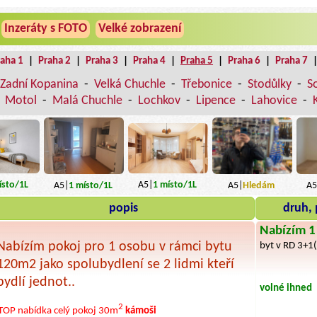
Inzeráty s FOTO
Velké zobrazení
raha 1
|
Praha 2
|
Praha 3
|
Praha 4
|
Praha 5
|
Praha 6
|
Praha 7
Zadní Kopanina
-
Velká Chuchle
-
Třebonice
-
Stodůlky
-
S
-
Motol
-
Malá Chuchle
-
Lochkov
-
Lipence
-
Lahovice
-
sto
/1L
A5|
1
místo
/1L
A5|
1
místo
/1L
A5|
Hledám
A5
popis
druh, 
Nabízím 1 
Nabízím pokoj pro 1 osobu v rámci bytu
byt v RD 3+1
120m2 jako spolubydlení se 2 lidmi kteří
bydlí jednot..
volné ihned
2
TOP nabídka
celý pokoj
30m
kámoši