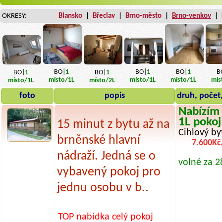
OKRESY:
Blansko
|
Břeclav
|
Brno-město
|
Brno-venkov
|
BO|
1
BO|
1
B
BO|
1
BO|
1
BO|
1
místo
/1L
místo
/1L
mís
místo
/1L
místo
/1L
místo
/2L
foto
popis
druh, počet
Nabízím 
1L pokoj
15 minut z bytu až na
Cihlový by
brněnské hlavní
7.600Kč
nádraží. Jedná se o
volné za 2
vybavený pokoj pro
jednu osobu v b..
TOP nabídka
celý pokoj