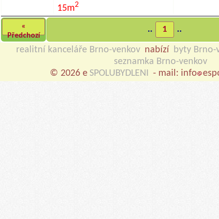
2
15m
«
..
1
..
Předchozí
realitní kanceláře Brno-venkov
nabízí
byty Brno-
seznamka Brno-venkov
© 2026 e
SPOLUBYDLENI
- mail: info
esp