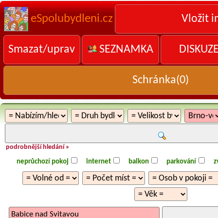
eSpolubydleni.cz
Vložit i
Smazat/uprav
SEZNAMKA
DISKUZ
Schránka(
0
)
podrobnější hledání »
neprůchozí pokoj
internet
balkon
parkování
z