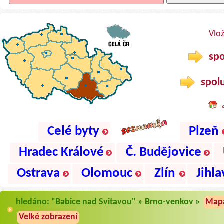
Vlo
spo
spolu
Celé byty
Plzeň
Hradec Králové
Č. Budějovice
Ostrava
Olomouc
Zlín
Jihla
hledáno: "Babice nad Svitavou" » Brno-venkov »
Map
Velké zobrazení