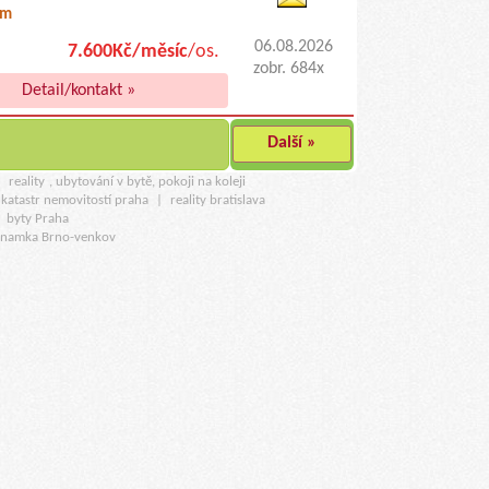
0m
06.08.2026
7.600Kč/měsíc
/os.
zobr. 684x
Detail/kontakt »
Další »
u
reality
, ubytování v bytě, pokoji na koleji
katastr nemovitostí praha
|
reality bratislava
|
byty Praha
znamka Brno-venkov