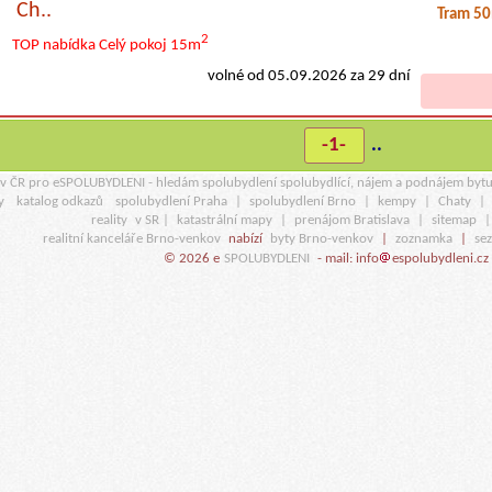
Ch..
Tram 5
2
TOP nabídka
Celý pokoj
15m
volné od 05.09.2026 za 29 dní
-1-
..
r v ČR pro eSPOLUBYDLENI - hledám spolubydlení spolubydlící, nájem a podnájem byt
y
katalog odkazů
spolubydlení Praha
|
spolubydlení Brno
|
kempy
|
Chaty
|
reality
v SR |
katastrální mapy
|
prenájom Bratislava
|
sitemap
realitní kanceláře Brno-venkov
nabízí
byty Brno-venkov
|
zoznamka
|
se
© 2026 e
SPOLUBYDLENI
- mail: info
espolubydleni.cz