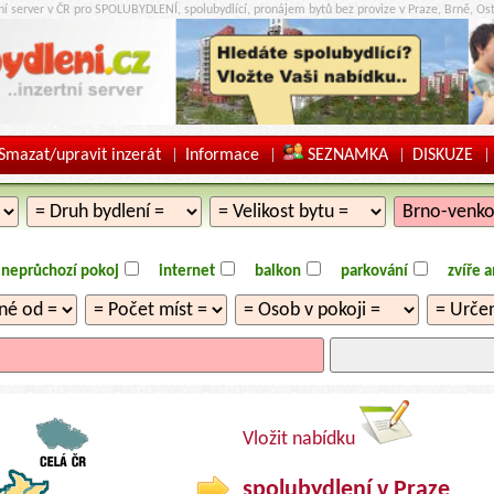
tní server v ČR pro SPOLUBYDLENÍ, spolubydlící, pronájem bytů bez provize v Praze, Brně, Ost
Smazat/upravit inzerát
Informace
SEZNAMKA
DISKUZE
|
|
|
|
neprůchozí pokoj
internet
balkon
parkování
zvíře 
Vložit nabídku
spolubydlení v Praze