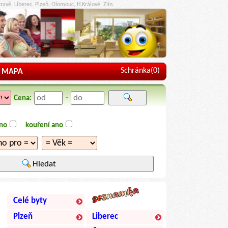
ravě, Liberec, Plzeň, Olomouc, H.Králové, Zlín.
Schránka(
0
)
MAPA
Cena:
-
ano
kouření ano
Hledat
Celé byty
Plzeň
Liberec