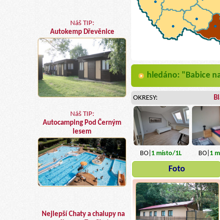
Náš TIP:
Autokemp Dřevěnice
hledáno: "Babice n
OKRESY:
B
Náš TIP:
Autocamping Pod Černým
lesem
BO|
1
místo
/1L
BO|
1
mí
Foto
Nejlepší Chaty a chalupy na