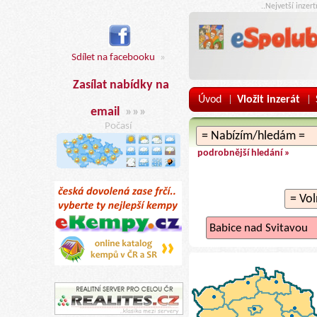
..Nejvetší inzer
Sdílet na facebooku
»
Zasílat nabídky na
Úvod
Vložit inzerát
|
|
email
»»»
Počasí
podrobnější hledání »