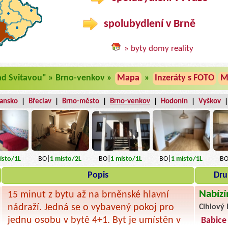
spolubydlení v Brně
» byty domy reality
ad Svitavou" » Brno-venkov »
Mapa
»
Inzeráty s FOTO
M
lansko
|
Břeclav
|
Brno-město
|
Brno-venkov
|
Hodonín
|
Vyškov
sto
/1L
BO|
1
místo
/2L
BO|
1
místo
/1L
BO
BO|
1
místo
/1L
Popis
Dru
Nabízí
15 minut z bytu až na brněnské hlavní
nádraží. Jedná se o vybavený pokoj pro
Cihlový 
jednu osobu v bytě 4+1. Byt je umístěn v
Babice