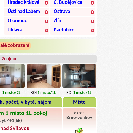
Hradec Králové
Č. Budějovice
Ústí nad Labem
Ostrava
Olomouc
Zlín
Jihlava
Pardubice
alé zobrazení
|
Znojmo
|
1
místo
/2L
BO|
1
místo
/1L
BO|
1
místo
/1L
h, počet, v bytě, nájem
Místo
m 1 místo 1L pokoj
okres
Brno-venkov
byt 4+1(kk)
byty pronajem
 nad Svitavou