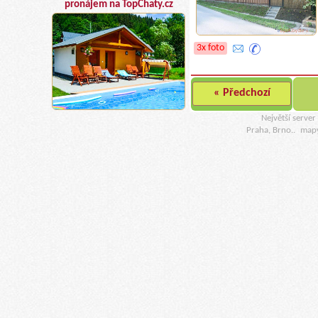
pronájem na TopChaty.cz
3x foto
« Předchozí
Největší serve
Praha, Brno..
map