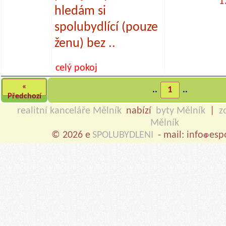
1
hledám si
spolubydlící (pouze
ženu) bez ..
celý pokoj
«
..
1
..
Předchozí
realitní kanceláře Mělník
nabízí
byty Mělník
|
z
Mělník
© 2026 e
SPOLUBYDLENI
- mail: info
esp