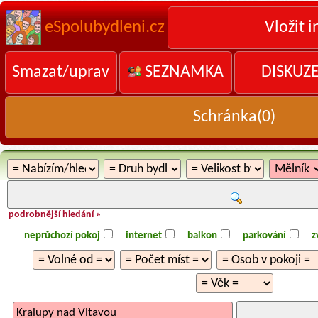
eSpolubydleni.cz
Vložit i
Smazat/uprav
SEZNAMKA
DISKUZ
Schránka(
0
)
podrobnější hledání »
neprůchozí pokoj
internet
balkon
parkování
z