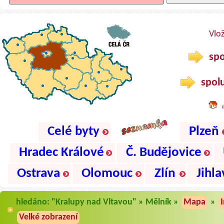
Vlo
spo
spolu
Celé byty
Plzeň
Hradec Králové
Č. Budějovice
Ostrava
Olomouc
Zlín
Jihla
hledáno: "Kralupy nad Vltavou" » Mělník »
Mapa
»
Velké zobrazení