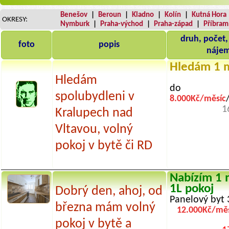
Benešov
|
Beroun
|
Kladno
|
Kolín
|
Kutná Hora
OKRESY:
Nymburk
|
Praha-východ
|
Praha-západ
|
Příbram
druh, počet,
foto
popis
náje
Hledám 1 
Hledám
do
spolubydleni v
8.000Kč/měsíc
1
Kralupech nad
Vltavou, volný
pokoj v bytě či RD
Nabízím 1 
1L pokoj
Dobrý den, ahoj, od
Panelový byt 
března mám volný
12.000Kč/měs
pokoj v bytě a