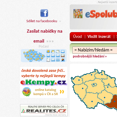
..Nejvetší inzer
Sdílet na facebooku
»
Zasílat nabídky na
Úvod
Vložit inzerát
|
|
email
»»»
Počasí
podrobnější hledání »