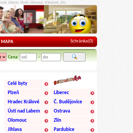
ravě, Liberec, Plzeň, Olomouc, H.Králové, Zlín.
Schránka(
0
)
MAPA
Cena:
-
Celé byty
Plzeň
Liberec
Hradec Králové
Č. Budějovice
Ústí nad Labem
Ostrava
Olomouc
Zlín
Jihlava
Pardubice