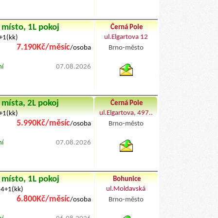
 místo, 1L pokoj
Černá Pole
ul.Elgartova 12
3+1(kk)
7.190Kč/měsíc
/osoba
Brno-město
byty pronajem
ní
07.08.2026
 místa, 2L pokoj
Černá Pole
ul.Elgartova, 497..
2+1(kk)
5.990Kč/měsíc
/osoba
Brno-město
byty podnajem
ní
07.08.2026
 místo, 1L pokoj
Bohunice
ul.Moldavská
 4+1(kk)
6.800Kč/měsíc
/osoba
Brno-město
byty pronajem