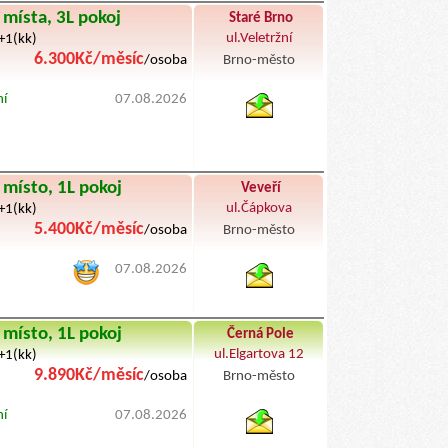
 místa, 3L pokoj
Staré Brno
ul.Veletržní
3+1(kk)
6.300Kč/měsíc
/osoba
Brno-město
byty podnajem
ní
07.08.2026
 místo, 1L pokoj
Veveří
ul.Čápkova
4+1(kk)
5.400Kč/měsíc
/osoba
Brno-město
byty pronajem
07.08.2026
 místo, 1L pokoj
Černá Pole
ul.Elgartova 12
2+1(kk)
9.890Kč/měsíc
/osoba
Brno-město
byty podnajem
ní
07.08.2026