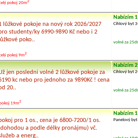
2
celý pokoj
20m
Nabízím 1
1 lůžkové pokoje na nový rok 2026/2027
Cihlový byt 
pro studenty/ky 6990-9890 Kč nebo i 2
lůžkové poko..
volné za 25d
2
celý pokoj
9m
Nabízím 2
Už jen posledni volné 2 lůžkové pokoje za
Cihlový byt 
6190 kc nebo pro jednoho za 9890Kč ! cena
od 20..
volné za 25d
2
pokoj 19m
Nabízím 1
pokoj pro 1 os., cena je 6800-7200/1 os.
Panelový byt
(dohodou a podle délky pronájmu) vč.
služeb a energ..