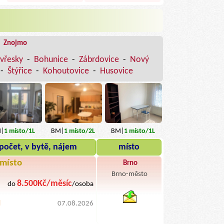
|
Znojmo
vřesky
-
Bohunice
-
Zábrdovice
-
Nový
-
Štýřice
-
Kohoutovice
-
Husovice
|
1
místo
/1L
BM|
1
místo
/2L
BM|
1
místo
/1L
počet, v bytě, nájem
místo
místo
Brno
Brno-město
8.500Kč/měsíc
do
/osoba
byty pronajem
d
07.08.2026