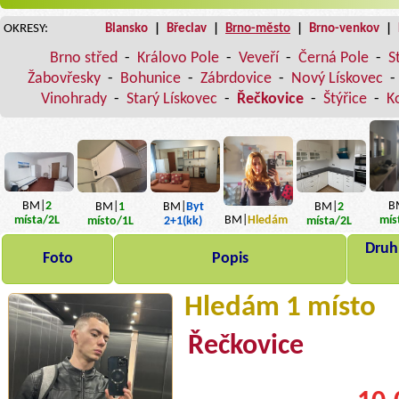
OKRESY:
Blansko
|
Břeclav
|
Brno-město
|
Brno-venkov
|
Brno střed
-
Královo Pole
-
Veveří
-
Černá Pole
-
S
Žabovřesky
-
Bohunice
-
Zábrdovice
-
Nový Lískovec
-
Vinohrady
-
Starý Lískovec
-
Řečkovice
-
Štýřice
-
K
B
BM|
2
BM|
1
BM|
Byt
BM|
2
BM|
Hledám
mís
místa
/2L
místo
/1L
2+1(kk)
místa
/2L
Druh,
Foto
Popis
Hledám 1 místo
Řečkovice