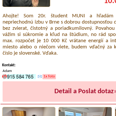
10.
Ahojte! Som 20r. študent MUNI a hľadám 
nepriechodnú izbu v Brne s dobrou dostupnosťou d
bez zvierat, čistotný a poriadkumilovný. Povahou
vážim si súkromie a kľud na štúdium, no rád sp
max. rozpočet je 10 000 Kč vrátane energií a in
miesto alebo o niečom viete, budem vďačný za k
číslo je slovenské. Vďaka.
Kontakt:
Adam
1x foto
Detail a Poslat dotaz