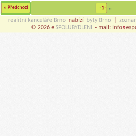
« Předchozí
-1-
..
realitní kanceláře Brno
nabízí
byty Brno
|
zozna
© 2026 e
SPOLUBYDLENI
- mail: info
esp