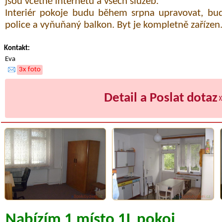
jsou včetně internetu a všech služeb.
Interiér pokoje budu během srpna upravovat, bud
police a vyňuňaný balkon. Byt je kompletně zařízen.
Kontakt:
Eva
3x foto
Detail a Poslat dotaz
Nabízím 1 místo 1L pokoj