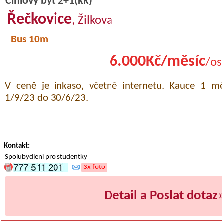
Cihlový byt 2+1(kk)
Řečkovice
, Žilkova
Bus 10m
6.000Kč/měsíc
/os
V ceně je inkaso, včetně internetu. Kauce 1 m
1/9/23 do 30/6/23.
Kontakt:
Spolubydleni pro studentky
3x foto
Detail a Poslat dotaz