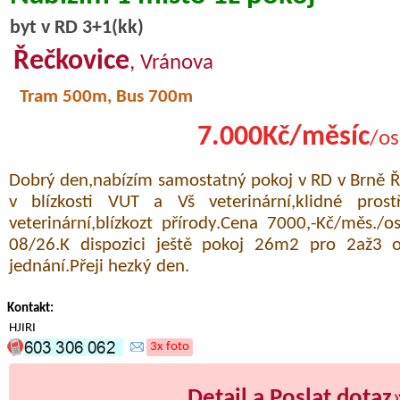
byt v RD 3+1(kk)
Řečkovice
, Vránova
Tram 500m, Bus 700m
7.000Kč/měsíc
/os
Dobrý den,nabízím samostatný pokoj v RD v Brně Ř
v blízkosti VUT a Vš veterinární,klidné prost
veterinární,blízkozt přírody.Cena 7000,-Kč/měs./o
08/26.K dispozici ještě pokoj 26m2 pro 2až3 
jednání.Přeji hezký den.
Kontakt:
HJIRI
3x foto
Detail a Poslat dotaz