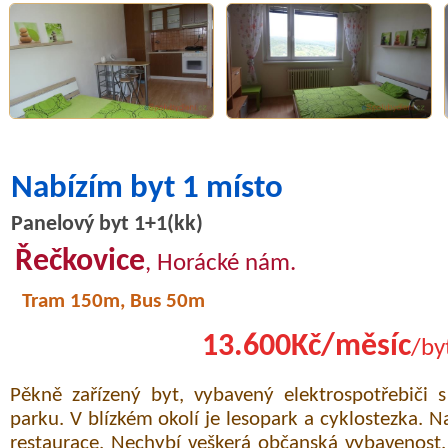
Nabízím byt 1 místo
Panelový byt 1+1(kk)
Řečkovice
, Horácké nám.
Tram 150m, Bus 50m
13.600Kč/měsíc
/by
Pěkně zařízený byt, vybavený elektrospotřebič
parku. V blízkém okolí je lesopark a cyklostezka. 
restaurace. Nechybí veškerá občanská vybavenost. 