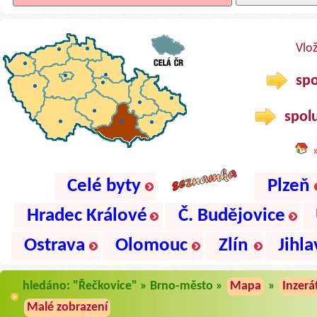
Vlo
spo
spolu
Celé byty
Plzeň
Hradec Králové
Č. Budějovice
Ostrava
Olomouc
Zlín
Jihla
hledáno: "Řečkovice" » Brno-město »
Mapa
»
Inzerá
Malé zobrazení