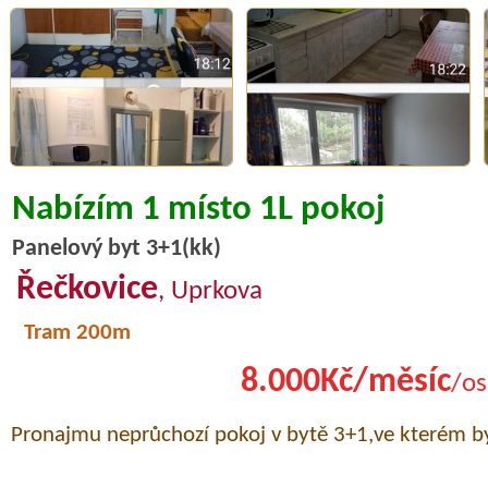
Nabízím 1 místo 1L pokoj
Panelový byt 3+1(kk)
Řečkovice
, Uprkova
Tram 200m
8.000Kč/měsíc
/os
Pronajmu neprůchozí pokoj v bytě 3+1,ve kterém byd