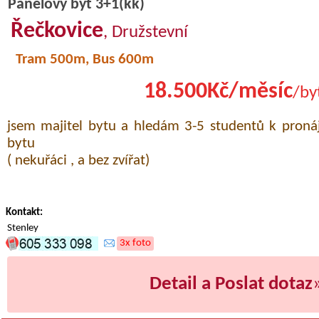
Panelový byt 3+1(kk)
Řečkovice
, Družstevní
Tram 500m, Bus 600m
18.500Kč/měsíc
/by
jsem majitel bytu a hledám 3-5 studentů k proná
bytu
( nekuřáci , a bez zvířat)
Kontakt:
Stenley
3x foto
Detail a Poslat dotaz