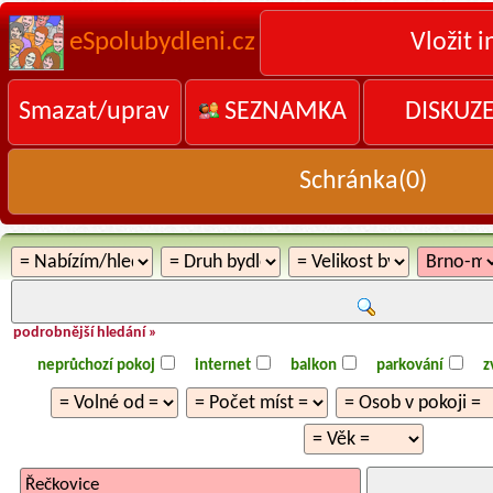
eSpolubydleni.cz
Vložit i
Smazat/uprav
SEZNAMKA
DISKUZ
Schránka(
0
)
podrobnější hledání »
neprůchozí pokoj
internet
balkon
parkování
z