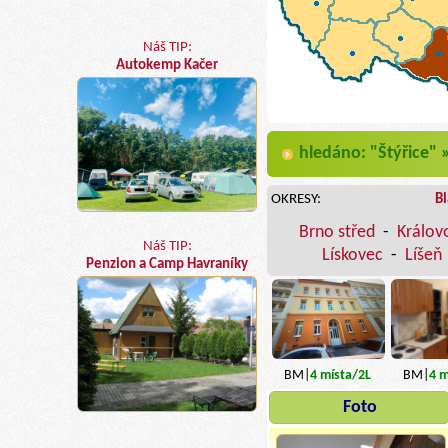
Náš TIP:
Autokemp Kačer
hledáno: "Štýřice"
OKRESY:
B
Brno střed
-
Králov
Náš TIP:
Lískovec
-
Líšeň
Penzion a Camp Havraníky
BM|
4
místa
/2L
BM|
4
m
Foto