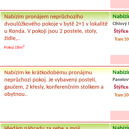
Nabízí
Nabízím pronájem neprůchozího
dvoulůžkového pokoje v bytě 2+1 v lokalitě
Cihlový 
u Ronda. V pokoji jsou 2 postele, stoly,
Štýřice
židle,..
Tram 10
2
Pokoj 18m
Nabízí
Nabízím ke krátkodobému pronájmu
neprůchozí pokoj. Je vybavený postelí,
Panelov
gaučem, 2 křesly, konferenčním stolkem a
Štýřice
obytnou..
Tram 2
Nabízí
Hledám náhradu za sebe a moji