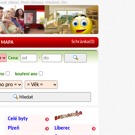
ravě, Liberec, Plzeň, Olomouc, H.Králové, Zlín.
Schránka(
0
)
MAPA
Cena:
-
ano
kouření ano
Hledat
Celé byty
Plzeň
Liberec