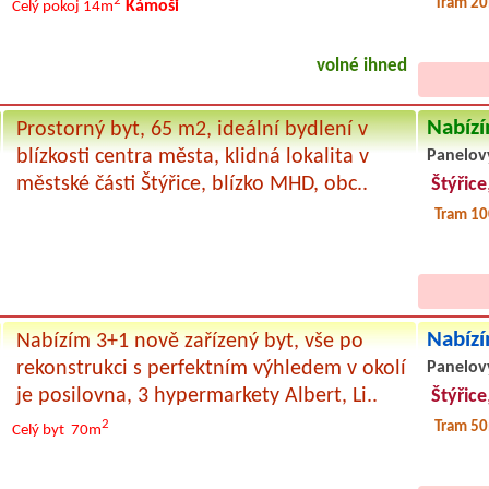
2
Tram 20
Kámoši
Celý pokoj
14m
volné ihned
Nabízí
Prostorný byt, 65 m2, ideální bydlení v
blízkosti centra města, klidná lokalita v
Panelov
městské části Štýřice, blízko MHD, obc..
Štýřice
Tram 10
Nabízí
Nabízím 3+1 nově zařízený byt, vše po
rekonstrukci s perfektním výhledem v okolí
Panelov
je posilovna, 3 hypermarkety Albert, Li..
Štýřice
2
Tram 50
Celý byt
70m