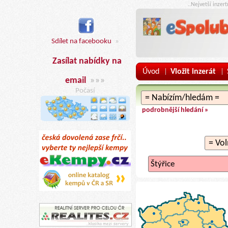
..Nejvetší inzer
Sdílet na facebooku
»
Zasílat nabídky na
Úvod
Vložit inzerát
|
|
email
»»»
Počasí
podrobnější hledání »