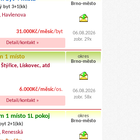
Brno-město
ý byt 3+1(kk)
byty pronajem
, Havlenova
31.000Kč/měsíc
/byt
06.08.2026
zobr. 29x
Detail/kontakt »
m 1 místo
okres
Brno-město
 Štýřice, Lískovec, atd
byty podnajem
6.000Kč/měsíc
/os.
06.08.2026
zobr. 58x
Detail/kontakt »
m 1 místo 1L pokoj
okres
Brno-město
byt 2+1(kk)
byty pronajem
, Renesská