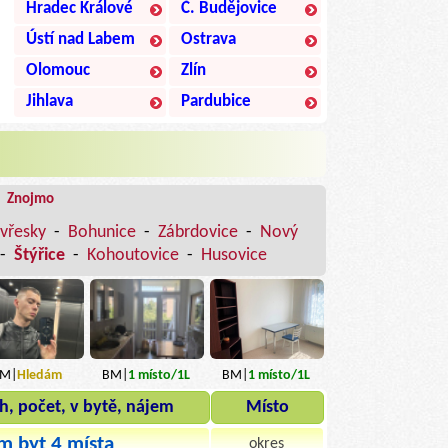
Hradec Králové
Č. Budějovice
Ústí nad Labem
Ostrava
Olomouc
Zlín
Jihlava
Pardubice
|
Znojmo
vřesky
-
Bohunice
-
Zábrdovice
-
Nový
-
Štýřice
-
Kohoutovice
-
Husovice
M|
Hledám
BM|
1
místo
/1L
BM|
1
místo
/1L
h, počet, v bytě, nájem
Místo
m byt 4 místa
okres