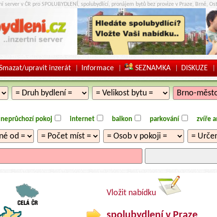
tní server v ČR pro SPOLUBYDLENÍ, spolubydlící, pronájem bytů bez provize v Praze, Brně, Ost
Smazat/upravit inzerát
Informace
SEZNAMKA
DISKUZE
|
|
|
|
neprůchozí pokoj
internet
balkon
parkování
zvíře 
Vložit nabídku
spolubydlení v Praze