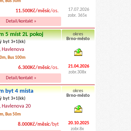
m, Bus 50m
17.07.2026
11.500Kč/měsíc
/os.
zobr. 365x
Detail/kontakt »
m 5 míst 2L pokoj
okres
Brno-město
ý byt 3+1(kk)
byty podnajem
, Havlenova
0m, Bus 100m
21.04.2026
6.300Kč/měsíc
/os.
zobr.308x
Detail/kontakt »
m byt 4 místa
okres
Brno-město
ý byt 3+1(kk)
byty pronajem
, Havlenova 20
m, Bus 50m
20.10.2025
8.000Kč/měsíc
/byt
zobr.8x