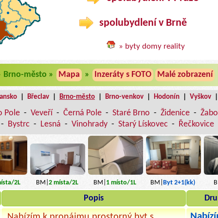
spolubydlení v Brně
» byty domy reality
 » Brno-město »
Mapa
»
Inzeráty s FOTO
Malé zobrazení
lansko
|
Břeclav
|
Brno-město
|
Brno-venkov
|
Hodonín
|
Vyškov
o Pole
-
Veveří
-
Černá Pole
-
Staré Brno
-
Židenice
-
Žabo
-
Bystrc
-
Lesná
-
Vinohrady
-
Starý Lískovec
-
Řečkovice
ísta
/2L
BM|
1
místo
/1L
BM|
Byt 2+1(kk)
B
BM|
2
místa
/2L
Popis
Dru
Nabízí
Nabízím k pronájmu prostorný byt s