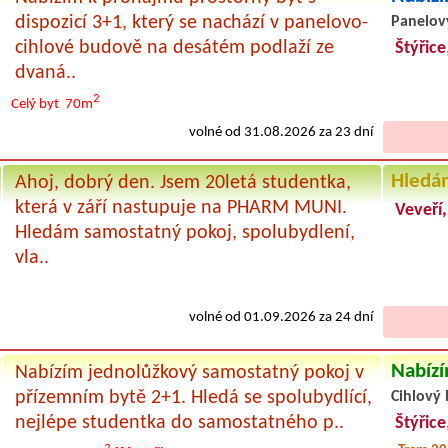
dispozicí 3+1, který se nachází v panelovo-
Panelov
cihlové budově na desátém podlaží ze
Štýřice
dvaná..
2
Celý byt
70m
volné od 31.08.2026 za 23 dní
Hledá
Ahoj, dobrý den. Jsem 20letá studentka,
která v září nastupuje na PHARM MUNI.
Veveří,
Hledám samostatný pokoj, spolubydlení,
vla..
volné od 01.09.2026 za 24 dní
Nabízí
Nabízím jednolůžkový samostatný pokoj v
přízemním bytě 2+1. Hledá se spolubydlící,
Cihlový 
nejlépe studentka do samostatného p..
Štýřice