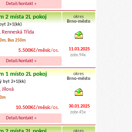
Detail/kontakt »
m 2 místa 2L pokoj
okres
Brno-město
byt 2+1(kk)
byty podnajem
, Renneská Třída
0m, Bus 250m
11.03.2025
5.500Kč/měsíc
/os.
zobr.94x
Detail/kontakt »
m 1 místo 2L pokoj
okres
Brno-město
ý byt 2+1(kk)
byty pronajem
, Jílová
00m
30.01.2025
10.500Kč/měsíc
/os.
zobr.45x
Detail/kontakt »
m 2 místa 2L pokoj
okres