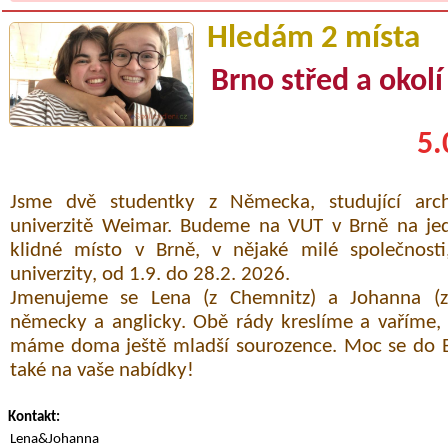
Hledám 2 místa
Brno střed a okolí
5.
Jsme dvě studentky z Německa, studující arch
univerzitě Weimar. Budeme na VUT v Brně na je
klidné místo v Brně, v nějaké milé společnosti
univerzity, od 1.9. do 28.2. 2026.
Jmenujeme se Lena (z Chemnitz) a Johanna (z
německy a anglicky. Obě rády kreslíme a vaříme,
máme doma ještě mladší sourozence. Moc se do B
také na vaše nabídky!
Kontakt:
Lena&Johanna