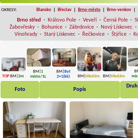
OKRESY:
Blansko
|
Břeclav
|
Brno-město
|
Brno-venkov
|
Brno střed
-
Královo Pole
-
Veveří
-
Černá Pole
-
S
Žabovřesky
-
Bohunice
-
Zábrdovice
-
Nový Lískovec
-
Vinohrady
-
Starý Lískovec
-
Řečkovice
-
Štýřice
-
K
B
BM|
1
BM|
Byt
BM|
Hledám
BM|
Hledám
TOP
BM|
2m
mís
místo
/1L
2+1(kk)
Druh,
Foto
Popis