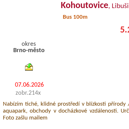
Kohoutovice
, Libuš
Bus 100m
5.
okres
Brno-město
byty pronajem
07.06.2026
zobr.214x
Nabízím tiché, klidné prostředí v blízkosti přírody 
aquapark, obchody v docházkové vzdálenosti. Urč
Foto zašlu mailem