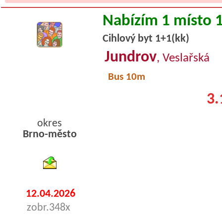
Nabízím 1 místo 
Cihlový byt 1+1(kk)
Jundrov
, Veslařská
Bus 10m
3.
okres
Brno-město
byty pronajem
12.04.2026
zobr.348x