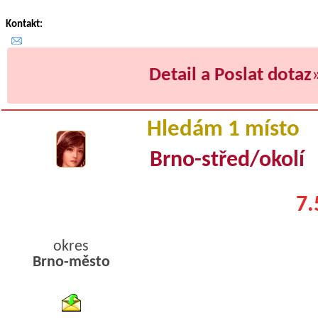
Kontakt:
Detail a Poslat dotaz
Hledám 1 místo
Brno-střed/okolí
7.
okres
Brno-město
byty podnajem