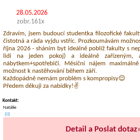
28.05.2026
zobr.161x
Zdravím, jsem budoucí studentka filozofické fakul
čistotná a ráda vyjdu vstříc. Prozkoumávám možnos
října 2026 - sháním byt ideálně poblíž fakulty s 
lidi na jeden pokoj) a ideálně zařízeným, 
nábytkem+spotřebiči. Měsíční nájem maximáln
možnost k nastěhování během září.
Každopádně nemám problém s kompropisy😌
Předem děkuji za nabídky!✌️
Kontakt:
Natálie
Detail a Poslat dotaz