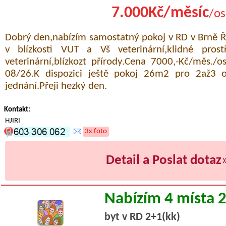
7.000Kč/měsíc
/os
Dobrý den,nabízím samostatný pokoj v RD v Brně Ř
v blízkosti VUT a Vš veterinární,klidné prost
veterinární,blízkozt přírody.Cena 7000,-Kč/měs./o
08/26.K dispozici ještě pokoj 26m2 pro 2až3 
jednání.Přeji hezký den.
Kontakt:
HJIRI
3x foto
Detail a Poslat dotaz
Nabízím 4 místa 
byt v RD 2+1(kk)