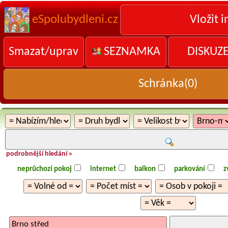
eSpolubydleni.cz
Vložit i
Smazat/uprav
SEZNAMKA
DISKUZ
Schránka(
0
)
podrobnější hledání »
neprůchozí pokoj
internet
balkon
parkování
z