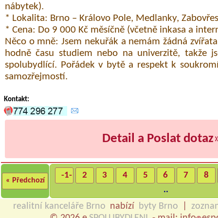
nábytek).
* Lokalita: Brno – Královo Pole, Medlanky, Zabovřes
* Cena: Do 9 000 Kč měsíčně (včetně inkasa a inter
Něco o mně: Jsem nekuřák a nemám žádná zvířata.
hodně času studiem nebo na univerzitě, takže js
spolubydlící. Pořádek v bytě a respekt k soukrom
samozřejmostí.
Kontakt:
Detail a Poslat dotaz
-1-
2
3
4
5
6
7
8
« Předchozí
..
realitní kanceláře Brno
nabízí
byty Brno
|
zozna