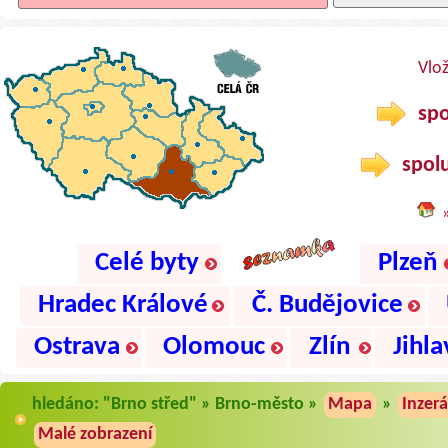
Vlo
spo
spolu
Celé byty
Plzeň
Hradec Králové
Č. Budějovice
Ostrava
Olomouc
Zlín
Jihla
hledáno: "Brno střed" » Brno-město »
Mapa
»
Inzer
Malé zobrazení