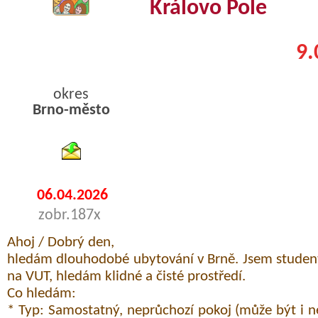
Královo Pole
9.
okres
Brno-město
byty podnajem
06.04.2026
zobr.187x
Ahoj / Dobrý den,
hledám dlouhodobé ubytování v Brně. Jsem studen
na VUT, hledám klidné a čisté prostředí.
Co hledám:
* Typ: Samostatný, neprůchozí pokoj (může být i 