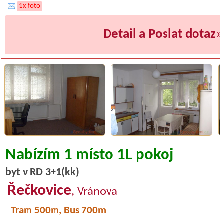
1x foto
Detail a Poslat dotaz
Nabízím 1 místo 1L pokoj
byt v RD 3+1(kk)
Řečkovice
, Vránova
Tram 500m, Bus 700m