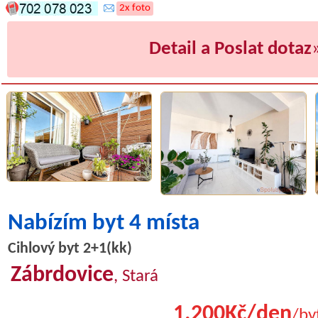
2x foto
Detail a Poslat dotaz
Nabízím byt 4 místa
Cihlový byt 2+1(kk)
Zábrdovice
, Stará
1.200Kč/den
/by