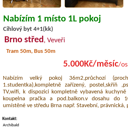
Nabízím 1 místo 1L pokoj
Cihlový byt 4+1(kk)
Brno střed
, Veveři
Tram 50m, Bus 50m
5.000Kč/měsíc
/os
Nabízím velký pokoj 36m2,průchozí (proc
1.studentka),kompletně zařízený, postel,skříň ,ps
TV,wifi, k dispozici kompletně vybavená kuchyně
koupelna pračka a pod.balkon.v dosahu do 10
umístěné ve středu Brna např. Stavební, právnická, p
Kontakt:
Archibald