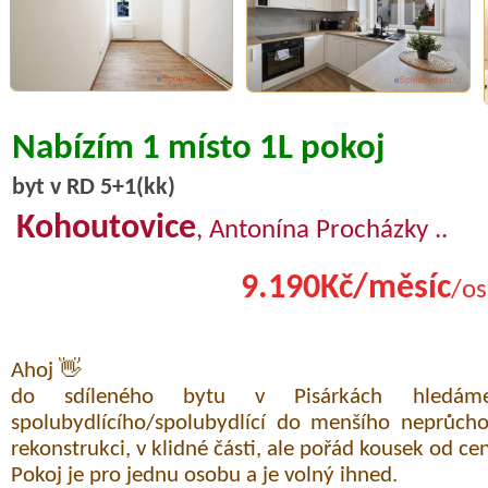
Nabízím 1 místo 1L pokoj
byt v RD 5+1(kk)
Kohoutovice
, Antonína Procházky ..
9.190Kč/měsíc
/os
Ahoj 👋
do sdíleného bytu v Pisárkách hledám
spolubydlícího/spolubydlící do menšího neprůcho
rekonstrukci, v klidné části, ale pořád kousek od cen
Pokoj je pro jednu osobu a je volný ihned.