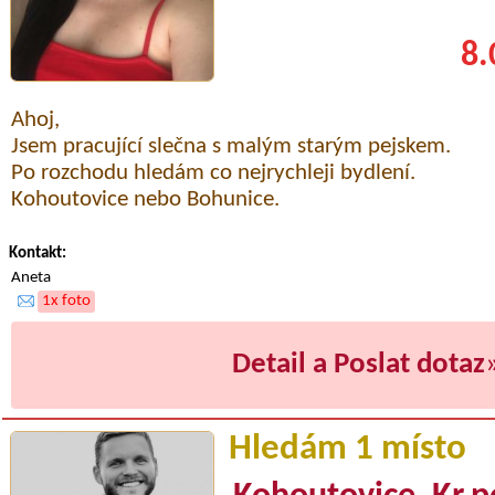
8.
Ahoj,
Jsem pracující slečna s malým starým pejskem.
Po rozchodu hledám co nejrychleji bydlení.
Kohoutovice nebo Bohunice.
Kontakt:
Aneta
1x foto
Detail a Poslat dotaz
Hledám 1 místo