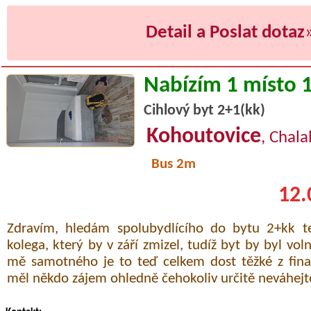
Detail a Poslat dotaz
Nabízím 1 místo 
Cihlový byt 2+1(kk)
Kohoutovice
, Chal
Bus 2m
12.
Zdravím, hledám spolubydlícího do bytu 2+kk 
kolega, který by v září zmizel, tudíž byt by byl vol
mě samotného je to teď celkem dost těžké z fina
měl někdo zájem ohledně čehokoliv určitě neváhejte