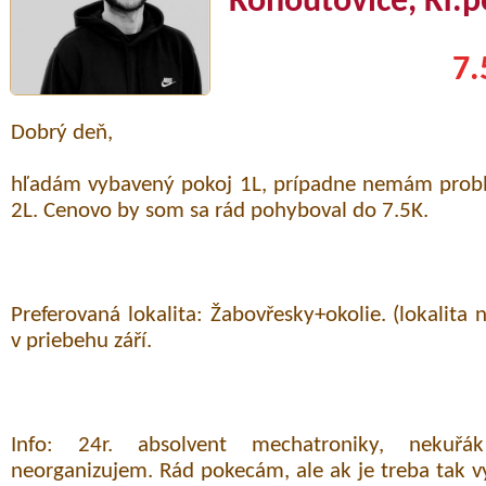
Kohoutovice, Kr.p
7.
Dobrý deň,
hľadám vybavený pokoj 1L, prípadne nemám prob
2L. Cenovo by som sa rád pohyboval do 7.5K.
Preferovaná lokalita: Žabovřesky+okolie. (lokalita 
v priebehu září.
Info: 24r. absolvent mechatroniky, nekuřá
neorganizujem. Rád pokecám, ale ak je treba tak v