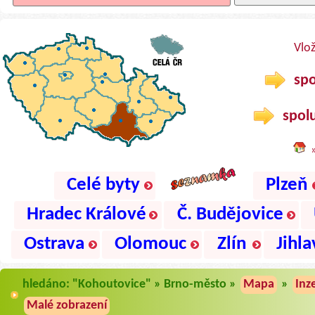
Vlo
spo
spolu
Celé byty
Plzeň
Hradec Králové
Č. Budějovice
Ostrava
Olomouc
Zlín
Jihla
hledáno: "Kohoutovice" » Brno-město »
Mapa
»
Inz
Malé zobrazení