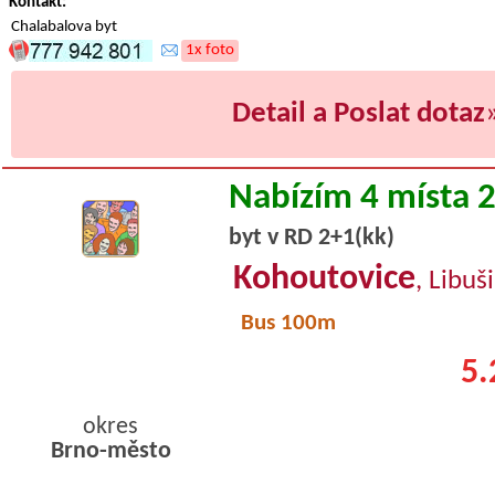
Kontakt:
Chalabalova byt
1x foto
Detail a Poslat dotaz
Nabízím 4 místa 
byt v RD 2+1(kk)
Kohoutovice
, Libuš
Bus 100m
5.
okres
Brno-město
byty pronajem