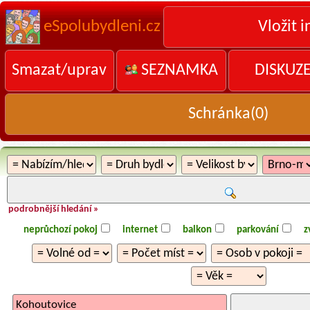
eSpolubydleni.cz
Vložit i
Smazat/uprav
SEZNAMKA
DISKUZ
Schránka(
0
)
podrobnější hledání »
neprůchozí pokoj
internet
balkon
parkování
z