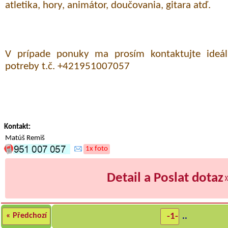
atletika, hory, animátor, doučovania, gitara atď.
V prípade ponuky ma prosím kontaktujte ideá
potreby t.č. +421951007057
Kontakt:
Matúš Remiš
1x foto
Detail a Poslat dotaz
« Předchozí
-1-
..