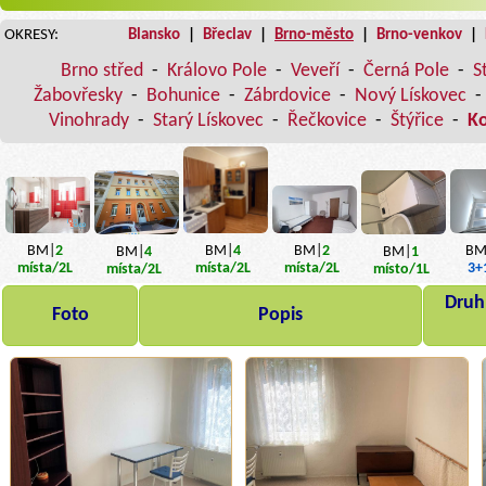
OKRESY:
Blansko
|
Břeclav
|
Brno-město
|
Brno-venkov
|
Brno střed
-
Královo Pole
-
Veveří
-
Černá Pole
-
S
Žabovřesky
-
Bohunice
-
Zábrdovice
-
Nový Lískovec
-
Vinohrady
-
Starý Lískovec
-
Řečkovice
-
Štýřice
-
K
BM|
4
BM|
2
BM|
2
BM
BM|
4
BM|
1
místa
/2L
místa
/2L
místa
/2L
3+
místa
/2L
místo
/1L
Druh,
Foto
Popis