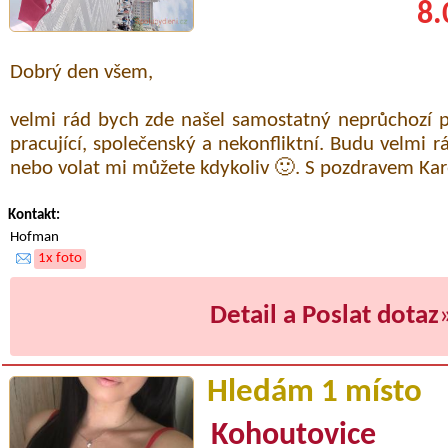
8.
Dobrý den všem,
velmi rád bych zde našel samostatný neprůchozí 
pracující, společenský a nekonfliktní. Budu velmi r
nebo volat mi můžete kdykoliv 🙂. S pozdravem Ka
Kontakt:
Hofman
1x foto
Detail a Poslat dotaz
Hledám 1 místo
Kohoutovice