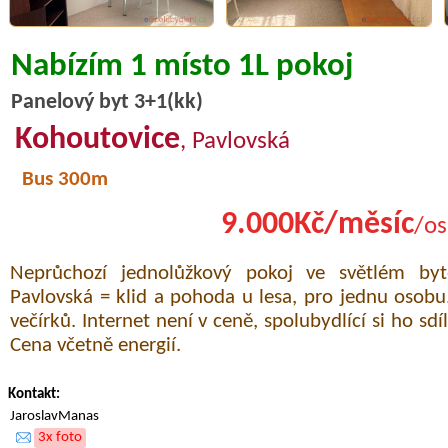
Nabízím 1 místo 1L pokoj
Panelový byt 3+1(kk)
Kohoutovice
, Pavlovská
Bus 300m
9.000Kč/měsíc
/os
Neprůchozí jednolůžkový pokoj ve světlém by
Pavlovská = klid a pohoda u lesa, pro jednu osobu
večírků. Internet není v ceně, spolubydlící si ho sdí
Cena včetně energií.
Kontakt:
JaroslavManas
3x foto