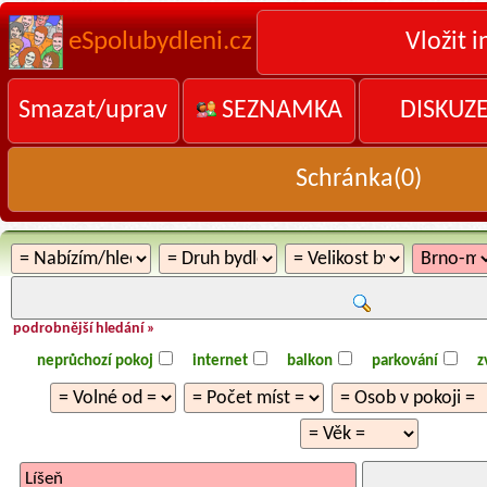
eSpolubydleni.cz
Vložit i
Smazat/uprav
SEZNAMKA
DISKUZ
Schránka(
0
)
podrobnější hledání »
neprůchozí pokoj
internet
balkon
parkování
z