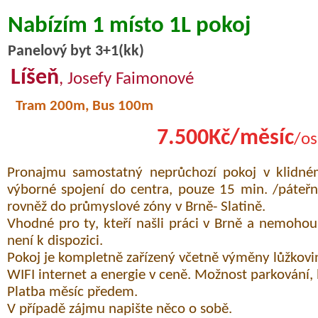
Nabízím 1 místo 1L pokoj
Panelový byt 3+1(kk)
Líšeň
, Josefy Faimonové
Tram 200m, Bus 100m
7.500Kč/měsíc
/os
Pronajmu samostatný neprůchozí pokoj v klidném
výborné spojení do centra, pouze 15 min. /páteřní
rovněž do průmyslové zóny v Brně- Slatině.
Vhodné pro ty, kteří našli práci v Brně a nemohou
není k dispozici.
Pokoj je kompletně zařízený včetně výměny lůžkovi
WIFI internet a energie v ceně. Možnost parkování,
Platba měsíc předem.
V případě zájmu napište něco o sobě.