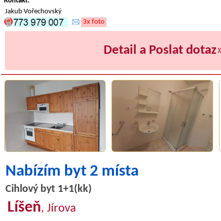
Kontakt:
Jakub Vořechovský
3x foto
Detail a Poslat dotaz
Nabízím byt 2 místa
Cihlový byt 1+1(kk)
Líšeň
, Jírova