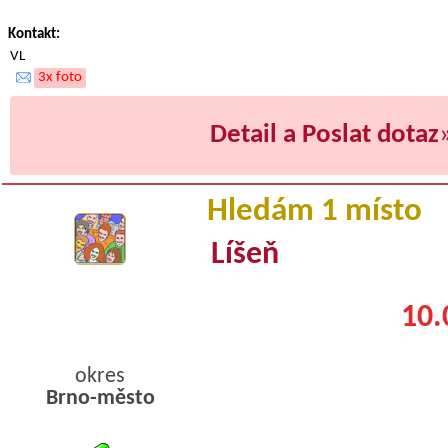
Kontakt:
VL
3x foto
Detail a Poslat dotaz
Hledám 1 místo
Líšeň
10.
okres
Brno-město
byty podnajem