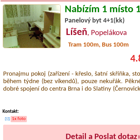
Nabízím 1 místo 
Panelový byt 4+1(kk)
Líšeň
, Popelákova
Tram 100m, Bus 100m
4.
Pronajmu pokoj (zařízení - křeslo, šatní skříňka, st
během týdne (bez víkendů), pouze nekuřák. Pěkné 
dobré spojení do centra Brna i do Slatiny (Černovic
Kontakt:
1x foto
Detail a Poslat dotaz