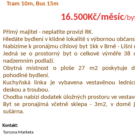
Tram 10m, Bus 15m
16.500Kč/měsíc
/by
Přímý majitel - neplatíte provizi RK.
Hledáte bydlení v klidné lokalitě s výbornou občan
Nabízíme k pronájmu cihlový byt 1kk v Brně - Líšni n
Jedná se o prostorný byt o celkové výměře 38 
nadzemním podlaží.
Obytná místnost o ploše 27 m2 poskytuje do
pohodlné bydlení.
Kuchyňská linka je vybavena vestavěnou lednic
deskou a troubou.
Chodba nabízí dodatek úložných prostoru ve vestavě
Byt se pronajímá včetně sklepa - 3m2, v domě je
sušárna.
Kontakt:
Turcova Marketa