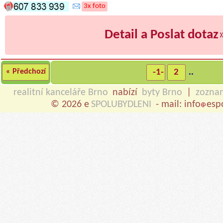
3x foto
Detail a Poslat dotaz
« Předchozí
-1-
2
..
realitní kanceláře Brno
nabízí
byty Brno
|
zozna
© 2026 e
SPOLUBYDLENI
- mail: info
esp