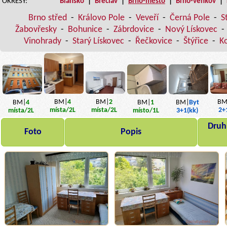
OKRESY:
Blansko
|
Břeclav
|
Brno-město
|
Brno-venkov
|
Brno střed
-
Královo Pole
-
Veveří
-
Černá Pole
-
S
Žabovřesky
-
Bohunice
-
Zábrdovice
-
Nový Lískovec
-
Vinohrady
-
Starý Lískovec
-
Řečkovice
-
Štýřice
-
K
BM|
4
BM|
2
BM
BM|
4
BM|
1
BM|
Byt
místa
/2L
místa
/2L
2+
místa
/2L
místo
/1L
3+1(kk)
Druh,
Foto
Popis