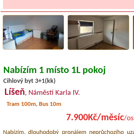
Nabízím 1 místo 1L pokoj
Cihlový byt 3+1(kk)
Líšeň
, Náměstí Karla IV.
Tram 100m, Bus 10m
7.900Kč/měsíc
/os
Nabízím, dlouhodobý pronájem neprůchozího uz