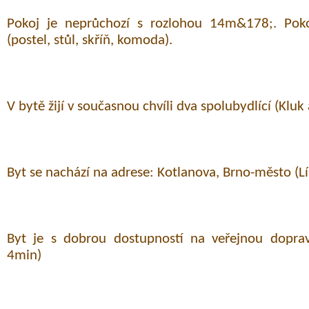
Pokoj je neprůchozí s rozlohou 14m&178;. Poko
(postel, stůl, skříň, komoda).
V bytě žijí v současnou chvíli dva spolubydlící (Kluk 
Byt se nachází na adrese: Kotlanova, Brno-město (Lí
Byt je s dobrou dostupností na veřejnou dopra
4min)