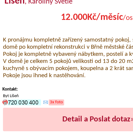
Líšeň
, Karoliny Světlé
12.000Kč/měsíc
/os
K pronájmu kompletně zařízený samostatný pokoj, s
domě po kompletní rekonstrukci v Břně městské část
Pokoj je kompletně vybavený nábytkem, postelí a kv
V domě je celkem 5 pokojů velikosti od 13 do 20 m
kuchyně s obývacím pokojem, koupelna a 2 krát sa
Pokoje jsou ihned k nastěhování.
Kontakt:
Byt Líšeň
3x foto
Detail a Poslat dotaz