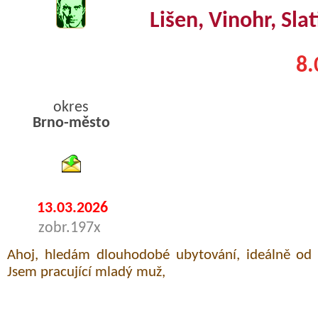
Lišen, Vinohr, Sla
8.
okres
Brno-město
byty pronajem
13.03.2026
zobr.197x
Ahoj, hledám dlouhodobé ubytování, ideálně od
Jsem pracující mladý muž,