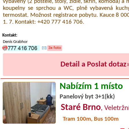
vybavený (2 postele, stoly, židle, skříň, komoda) a 
koupelny se sprchou a WC, plně vybavená kuchy
termostat. Možnost registrace pobytu. Kauce 8 00
1. 7. Kontakt: +420 777 416 706.
Kontakt:
Denis Grabhor
3x foto
Detail a Poslat dotaz
Nabízím 1 místo
Panelový byt 3+1(kk)
Staré Brno
, Veletržn
Tram 100m, Bus 100m