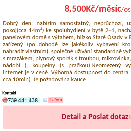
8.500Kč/měsíc
/os
Dobrý den, nabízím samostatný, neprůchozí, u
pokoj(cca 14m²) ke spolubydlení v bytě 2+1, nachá
panelovém domě s výtahem, blízko Staré Osady v Br
zařízený (po dohodě lze jakékoliv vybavení kr
nahradit vlastním), společné užívání standardně v
s mrazákem, plynový sporák s troubou, mikrovlnka,
nádobí...), koupelny (s pračkou).Neomezený vy
internet je v ceně. Výborná dostupnost do centra
cca 10min). Je požadována kauce
Kontakt:
2x foto
Detail a Poslat dotaz