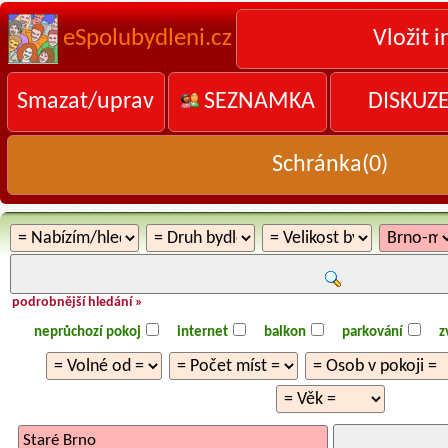
eSpolubydleni.cz
Vložit i
Smazat/uprav
SEZNAMKA
DISKUZ
Schránka(
0
)
podrobnější hledání »
neprůchozí pokoj
internet
balkon
parkování
z