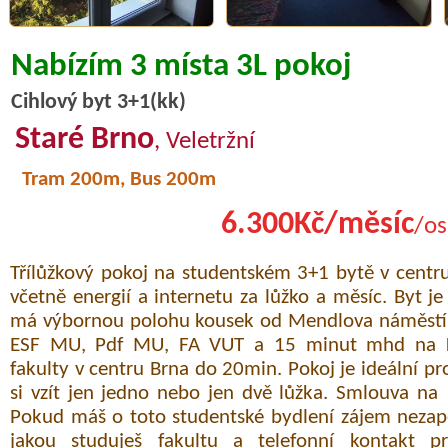
Nabízím 3 místa 3L pokoj
Cihlový byt 3+1(kk)
Staré Brno
, Veletržní
Tram 200m, Bus 200m
6.300Kč/měsíc
/os
Třílůžkový pokoj na studentském 3+1 bytě v centr
včetně energií a internetu za lůžko a měsíc. Byt 
má výbornou polohu kousek od Mendlova náměstí,
ESF MU, Pdf MU, FA VUT a 15 minut mhd na 
fakulty v centru Brna do 20min. Pokoj je ideální pro
si vzít jen jedno nebo jen dvě lůžka. Smlouva n
Pokud máš o toto studentské bydlení zájem neza
jakou studuješ fakultu a telefonní kontakt p