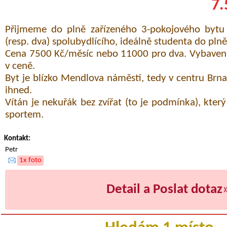
7.
Přijmeme do plně zařízeného 3-pokojového byt
(resp. dva) spolubydlícího, ideálně studenta do pln
Cena 7500 Kč/měsíc nebo 11000 pro dva. Vybavení 
v ceně.
Byt je blízko Mendlova náměstí, tedy v centru Brn
ihned.
Vítán je nekuřák bez zvířat (to je podmínka), který
sportem.
Kontakt:
Petr
1x foto
Detail a Poslat dotaz