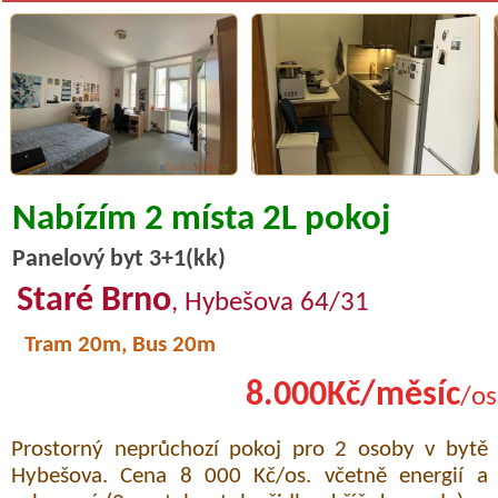
Nabízím 2 místa 2L pokoj
Panelový byt 3+1(kk)
Staré Brno
, Hybešova 64/31
Tram 20m, Bus 20m
8.000Kč/měsíc
/os
Prostorný neprůchozí pokoj pro 2 osoby v bytě
Hybešova. Cena 8 000 Kč/os. včetně energií a W