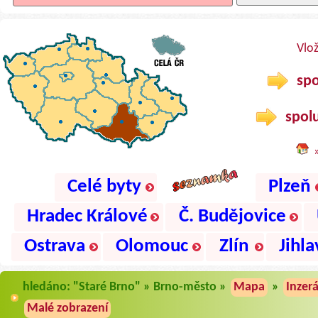
Vlo
spo
spolu
Celé byty
Plzeň
Hradec Králové
Č. Budějovice
Ostrava
Olomouc
Zlín
Jihla
hledáno: "Staré Brno" » Brno-město »
Mapa
»
Inzer
Malé zobrazení