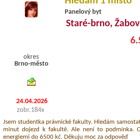
Hledám 1 místo
Panelový byt
Staré-brno, Žabov
6.
okres
Brno-město
byty podnajem
24.04.2026
zobr.184x
Jsem studentka právnické fakulty. Hledám samostat
minut dojezd k fakultě. Ale není to podmínka. C
energiemi do 6500 kč. Děkuju moc za odpověď