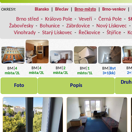
OKRESY:
Blansko
|
Břeclav
|
Brno-město
|
Brno-venkov
|
Brno střed
-
Královo Pole
-
Veveří
-
Černá Pole
-
S
Žabovřesky
-
Bohunice
-
Zábrdovice
-
Nový Lískovec
-
Vinohrady
-
Starý Lískovec
-
Řečkovice
-
Štýřice
-
K
BM|
4
BM|
2
BM
BM|
4
BM|
1
BM|
Byt
místa
/2L
místa
/2L
2+
místa
/2L
místo
/1L
3+1(kk)
Druh,
Foto
Popis