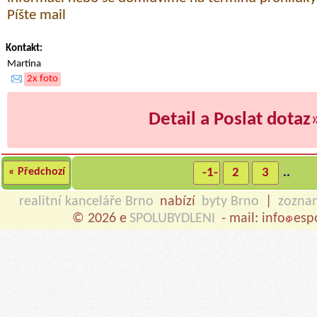
Píšte mail
Kontakt:
Martina
2x foto
Detail a Poslat dotaz
« Předchozí
-1-
2
3
..
realitní kanceláře Brno
nabízí
byty Brno
|
zozna
© 2026 e
SPOLUBYDLENI
- mail: info
esp