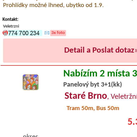
Prohlídky možné ihned, ubytko od 1.9.
Kontakt:
Veletrzni
3x foto
Detail a Poslat dotaz
Nabízím 2 místa 
Panelový byt 3+1(kk)
Staré Brno
, Veletržn
Tram 50m, Bus 50m
5.