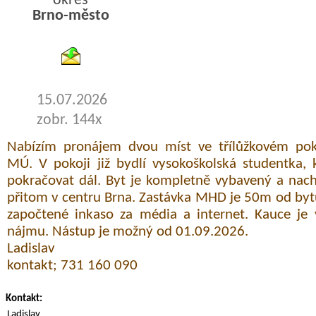
okres
Brno-město
byty podnajem
15.07.2026
zobr. 144x
Nabízím pronájem dvou míst ve třílůžkovém pok
MÚ. V pokoji již bydlí vysokoškolská studentka,
pokračovat dál. Byt je kompletně vybavený a nachá
přitom v centru Brna. Zastávka MHD je 50m od bytu
započtené inkaso za média a internet. Kauce je 
nájmu. Nástup je možný od 01.09.2026.
Ladislav
kontakt; 731 160 090
Kontakt:
Ladislav