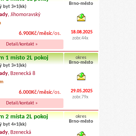
Brno-město
ý byt 3+1(kk)
byty pronajem
ady
, Jihomoravský
m
18.08.2025
6.900Kč/měsíc
/os.
zobr.44x
Detail/kontakt »
m 1 místo 2L pokoj
okres
Brno-město
ý byt 3+1(kk)
byty podnajem
ady
, Bzenecká 8
0m
29.05.2025
6.000Kč/měsíc
/os.
zobr.79x
Detail/kontakt »
m 2 místa 2L pokoj
okres
Brno-město
ý byt 4+1(kk)
byty pronajem
ady
, Bzenecká