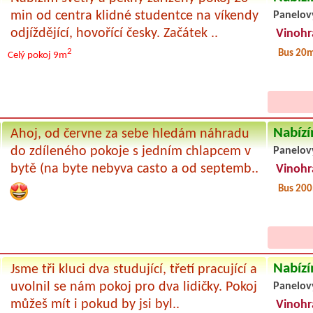
min od centra klidné studentce na víkendy
Panelov
odjíždějící, hovořící česky. Začátek ..
Vinohr
2
Bus 20
Celý pokoj
9m
Nabízí
Ahoj, od červne za sebe hledám náhradu
do zdíleného pokoje s jedním chlapcem v
Panelov
bytě (na byte nebyva casto a od septemb..
Vinohr
Bus 20
Nabízí
Jsme tři kluci dva studující, třetí pracující a
uvolnil se nám pokoj pro dva lidičky. Pokoj
Panelov
můžeš mít i pokud by jsi byl..
Vinohr