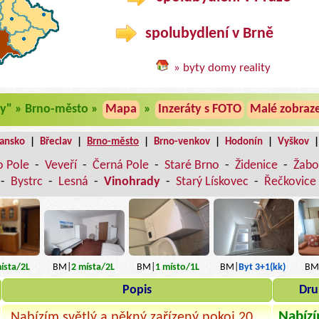
spolubydlení v Brně
» byty domy reality
dy" » Brno-město »
Mapa
»
Inzeráty s FOTO
Malé zobraz
lansko
|
Břeclav
|
Brno-město
|
Brno-venkov
|
Hodonín
|
Vyškov
o Pole
-
Veveří
-
Černá Pole
-
Staré Brno
-
Židenice
-
Žabo
-
Bystrc
-
Lesná
-
Vinohrady
-
Starý Lískovec
-
Řečkovice
ísta
/2L
BM|
1
místo
/1L
BM|
Byt 3+1(kk)
BM
BM|
2
místa
/2L
Popis
Dru
Nabízí
Nabízím světlý a pěkný zařízený pokoj 20