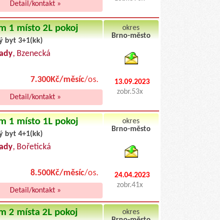
Detail/kontakt »
m 1 místo 2L pokoj
okres
Brno-město
ý byt 3+1(kk)
byty podnajem
ady
, Bzenecká
7.300Kč/měsíc
/os.
13.09.2023
zobr.53x
Detail/kontakt »
m 1 místo 1L pokoj
okres
Brno-město
ý byt 4+1(kk)
byty pronajem
ady
, Bořetická
8.500Kč/měsíc
/os.
24.04.2023
zobr.41x
Detail/kontakt »
m 2 místa 2L pokoj
okres
Brno-město