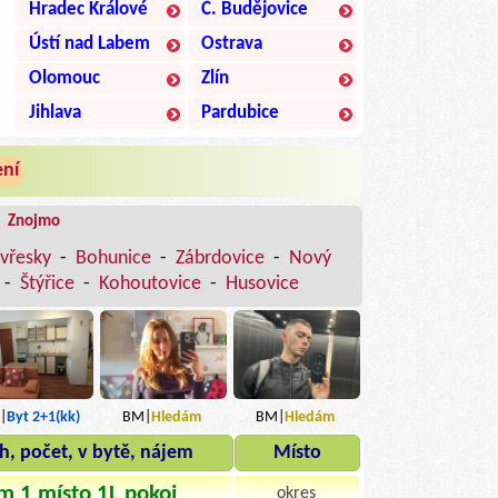
Hradec Králové
Č. Budějovice
Ústí nad Labem
Ostrava
Olomouc
Zlín
Jihlava
Pardubice
ení
|
Znojmo
vřesky
-
Bohunice
-
Zábrdovice
-
Nový
-
Štýřice
-
Kohoutovice
-
Husovice
|
Byt 2+1(kk)
BM|
Hledám
BM|
Hledám
h, počet, v bytě, nájem
Místo
m 1 místo 1L pokoj
okres