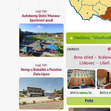
Náš TIP:
Autokemp Dolní Morava -
Sportovní areál
hledáno: "Vinohra
OKRESY:
B
Brno střed
-
Králov
Lískovec
-
Líšeň
Náš TIP:
Kemp u Kukačků a Penzion
DaJa Lipno
BM|
4
místa
/2L
BM|
4
m
Foto