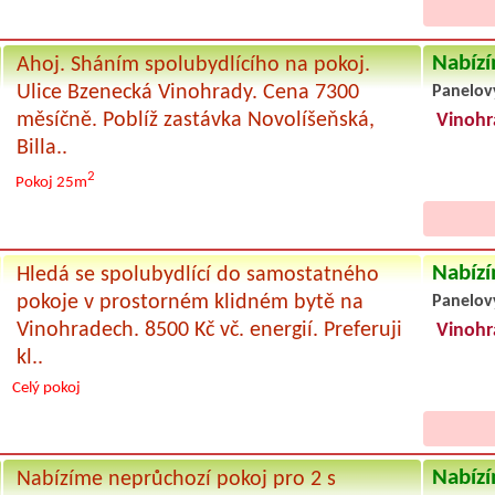
Nabízí
Ahoj. Sháním spolubydlícího na pokoj.
Ulice Bzenecká Vinohrady. Cena 7300
Panelov
měsíčně. Poblíž zastávka Novolíšeňská,
Vinohr
Billa..
2
Pokoj 25m
Nabízí
Hledá se spolubydlící do samostatného
pokoje v prostorném klidném bytě na
Panelov
Vinohradech. 8500 Kč vč. energií. Preferuji
Vinohr
kl..
Celý pokoj
Nabízí
Nabízíme neprůchozí pokoj pro 2 s