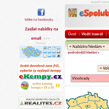
..Nejvetší inzer
Sdílet na facebooku
»
Zasílat nabídky na
Úvod
Vložit inzerát
|
|
email
»»»
Počasí
podrobnější hledání »