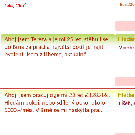
2
Bus 20
Pokoj 25m
Hledá
Ahoj jsem Tereza a je mi 25 let, stěhuji se
do Brna za prací a největší potíž je najít
Vinohr
bydlení. Jsem z Liberce, aktuálně..
Hledá
Ahoj, jsem pracující,je mi 23 let &128516;.
Hledám pokoj, nebo sdílený pokoj okolo
LÍšeň,
5000,-/měs. V Brně se mi naskytla pra..