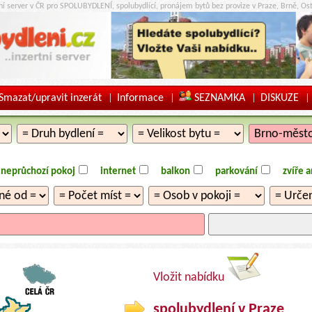
tní server v ČR pro SPOLUBYDLENÍ, spolubydlící, pronájem bytů bez provize v Praze, Brně, Ost
Smazat/upravit inzerát
Informace
SEZNAMKA
DISKUZE
|
|
|
|
neprůchozí pokoj
internet
balkon
parkování
zvíře 
Vložit nabídku
spolubydlení v Praze