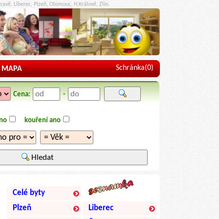
ravě, Liberec, Plzeň, Olomouc, H.Králové, Zlín.
Schránka(
0
)
MAPA
Cena:
-
ano
kouření ano
Hledat
Celé byty
Plzeň
Liberec