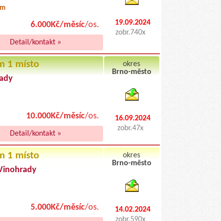
0m
19.09.2024
6.000Kč/měsíc
/os.
zobr.740x
Detail/kontakt »
m 1 místo
okres
Brno-město
ady
byty podnajem
10.000Kč/měsíc
/os.
16.09.2024
zobr.47x
Detail/kontakt »
m 1 místo
okres
Brno-město
 Vinohrady
byty pronajem
5.000Kč/měsíc
/os.
14.02.2024
zobr.590x