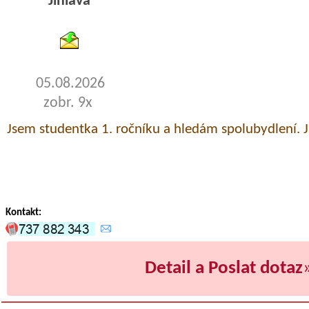
Jihlava
byty podnajem
05.08.2026
zobr. 9x
Jsem studentka 1. ročníku a hledám spolubydlení. 
Kontakt:
Detail a Poslat dotaz