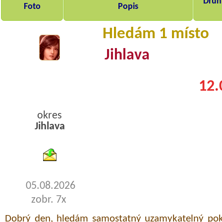
Druh,
Foto
Popis
Hledám 1 místo
Jihlava
12.
okres
Jihlava
byty pronajem
05.08.2026
zobr. 7x
Dobrý den, hledám samostatný uzamykatelný pok