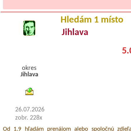
Hledám 1 místo
Jihlava
5.
okres
Jihlava
byty pronajem
26.07.2026
zobr. 228x
Od 1.9 hľadám prenájom alebo spoločnú zdieľa