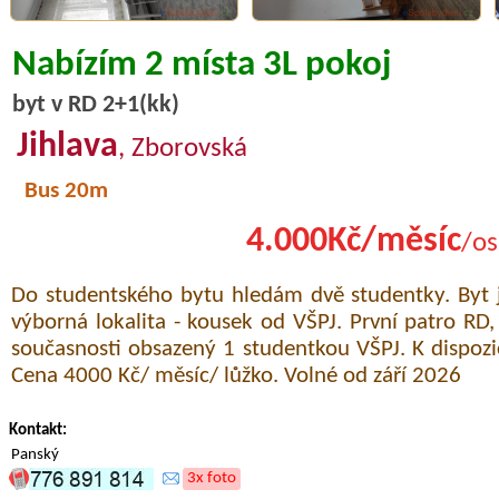
Nabízím 2 místa 3L pokoj
byt v RD 2+1(kk)
Jihlava
, Zborovská
Bus 20m
4.000Kč/měsíc
/os
Do studentského bytu hledám dvě studentky. Byt 
výborná lokalita - kousek od VŠPJ. První patro RD, 
současnosti obsazený 1 studentkou VŠPJ. K dispozic
Cena 4000 Kč/ měsíc/ lůžko. Volné od září 2026
Kontakt:
Panský
3x foto