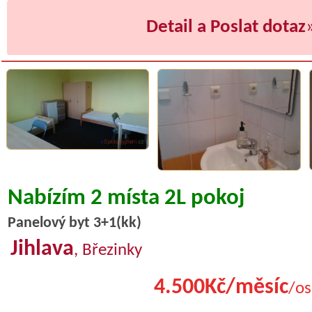
Detail a Poslat dotaz
Nabízím 2 místa 2L pokoj
Panelový byt 3+1(kk)
Jihlava
, Březinky
4.500Kč/měsíc
/os