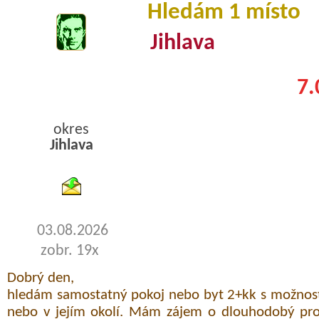
Hledám 1 místo
Jihlava
7.
okres
Jihlava
byty pronajem
03.08.2026
zobr. 19x
Dobrý den,
hledám samostatný pokoj nebo byt 2+kk s možností
nebo v jejím okolí. Mám zájem o dlouhodobý pr