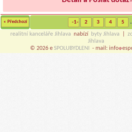
Detail a Poslat dotaz
« Předchozí
-1-
2
3
4
5
.
realitní kanceláře Jihlava
nabízí
byty Jihlava
|
z
Jihlava
© 2026 e
SPOLUBYDLENI
- mail: info
esp