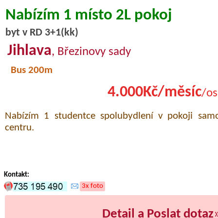
Nabízím 1 místo 2L pokoj
byt v RD 3+1(kk)
Jihlava
, Březinovy sady
Bus 200m
4.000Kč/měsíc
/os
Nabízím 1 studentce spolubydlení v pokoji sam
centru.
Kontakt:
3x foto
Detail a Poslat dotaz