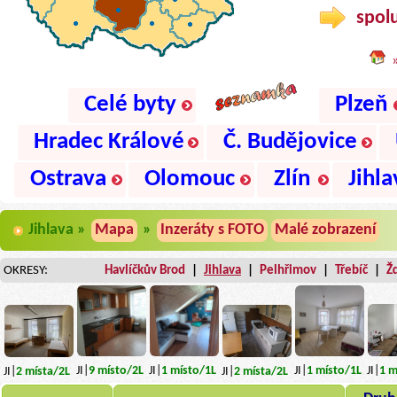
spolu
Celé byty
Plzeň
Hradec Králové
Č. Budějovice
Ostrava
Olomouc
Zlín
Jihla
Jihlava »
Mapa
»
Inzeráty s FOTO
Malé zobrazení
OKRESY:
Havlíčkův Brod
|
Jihlava
|
Pelhřimov
|
Třebíč
|
Ž
JI|
9
místo
/2L
JI|
1
místo
/1L
JI|
1
místo
/1L
JI|
1
m
JI|
2
místa
/2L
JI|
2
místa
/2L