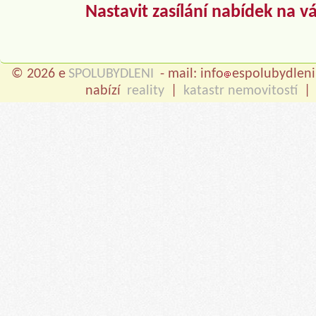
Nastavit zasílání nabídek na v
© 2026 e
SPOLUBYDLENI
- mail: info
espolubydleni
nabízí
reality
|
katastr nemovitostí
|