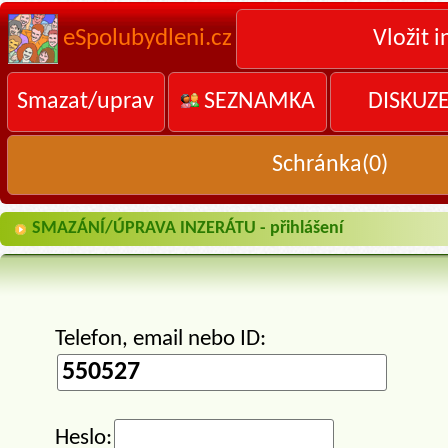
eSpolubydleni.cz
Vložit i
Smazat/uprav
SEZNAMKA
DISKUZ
Schránka(
0
)
SMAZÁNÍ/ÚPRAVA INZERÁTU - přihlášení
Telefon, email nebo ID:
Heslo: