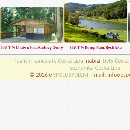
Náš TIP:
Chaty u lesa Karlovy Dvory
Náš TIP:
Kemp Ranč Bystřička
realitní kanceláře Česká Lípa
nabízí
byty Česká
seznamka Česká Lípa
© 2026 e
SPOLUBYDLENI
- mail: info
esp