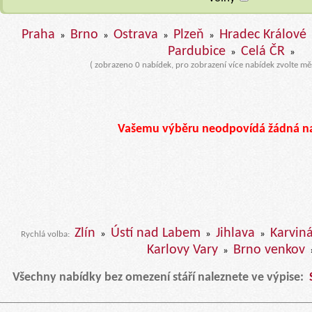
Praha
Brno
Ostrava
Plzeň
Hradec Králové
»
»
»
»
Pardubice
Celá ČR
»
»
( zobrazeno 0 nabídek, pro zobrazení více nabídek zvolte mě
Vašemu výběru neodpovídá žádná n
Zlín
Ústí nad Labem
Jihlava
Karvin
»
»
»
Rychlá volba:
Karlovy Vary
Brno venkov
»
Všechny nabídky bez omezení stáří naleznete ve výpise: