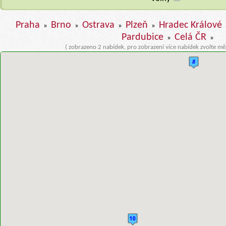
Praha
Brno
Ostrava
Plzeň
Hradec Králové
»
»
»
»
Pardubice
Celá ČR
»
»
( zobrazeno 2 nabídek, pro zobrazení více nabídek zvolte mě