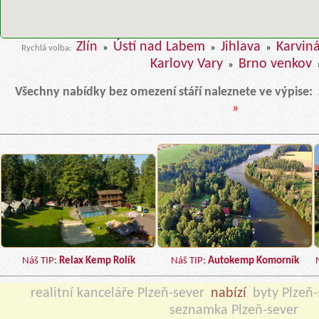
Zlín
Ústí nad Labem
Jihlava
Karvin
»
»
»
Rychlá volba:
Karlovy Vary
Brno venkov
»
Všechny nabídky bez omezení stáří naleznete ve výpise:
»
Náš TIP:
Relax Kemp Rolík
Náš TIP:
Autokemp Komorník
realitní kanceláře Plzeň-sever
nabízí
byty Plzeň-
seznamka Plzeň-sever