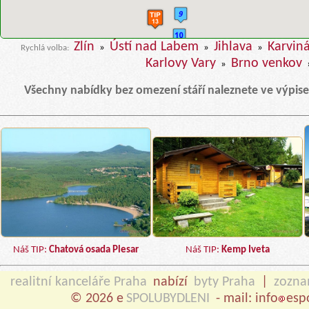
Zlín
Ústí nad Labem
Jihlava
Karvin
»
»
»
Rychlá volba:
Karlovy Vary
Brno venkov
»
Všechny nabídky bez omezení stáří naleznete ve výpis
Náš TIP:
Chatová osada Plesar
Náš TIP:
Kemp Iveta
realitní kanceláře Praha
nabízí
byty Praha
|
zozn
© 2026 e
SPOLUBYDLENI
- mail: info
esp