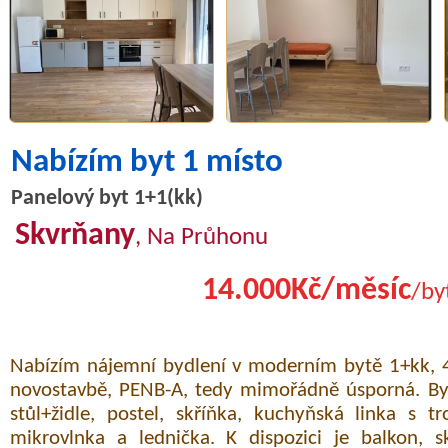
Nabízím byt 1 místo
Panelový byt 1+1(kk)
Skvrňany
, Na Průhonu
14.000Kč/měsíc
/by
Nabízím nájemní bydlení v moderním bytě 1+kk, 4
novostavbě, PENB-A, tedy mimořádně úsporná. Byt
stůl+židle, postel, skříňka, kuchyňská linka s 
mikrovlnka a lednička. K dispozici je balkon, s