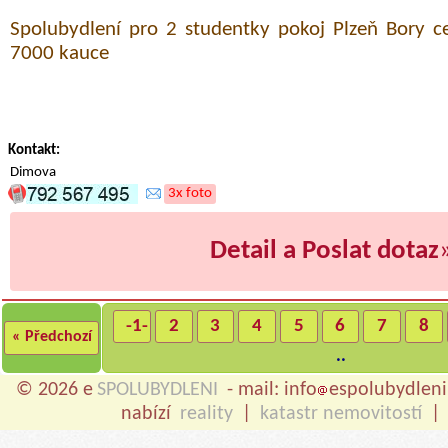
Spolubydlení pro 2 studentky pokoj Plzeň Bory 
7000 kauce
Kontakt:
Dimova
3x foto
Detail a Poslat dotaz
-1-
2
3
4
5
6
7
8
« Předchozí
..
© 2026 e
SPOLUBYDLENI
- mail: info
espolubydleni
nabízí
reality
|
katastr nemovitostí
|