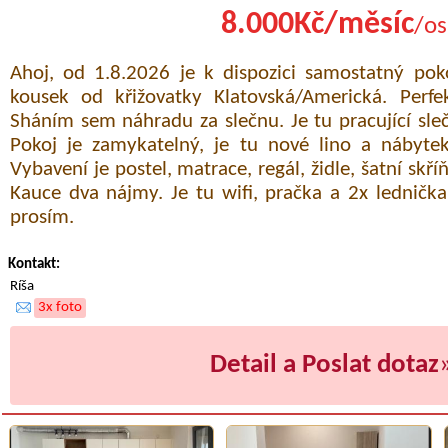
8.000Kč/měsíc
/os
Ahoj, od 1.8.2026 je k dispozici samostatný pok
kousek od křižovatky Klatovská/Americká. Perfe
Sháním sem náhradu za slečnu. Je tu pracující slečn
Pokoj je zamykatelný, je tu nové lino a nábyt
Vybavení je postel, matrace, regál, židle, šatní skří
Kauce dva nájmy. Je tu wifi, pračka a 2x lednička
prosím.
Kontakt:
Ríša
3x foto
Detail a Poslat dotaz