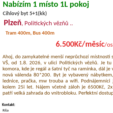
Nabízím 1 místo 1L pokoj
Cihlový byt 5+1(kk)
Plzeň
, Politických vězňů ..
Tram 400m, Bus 400m
6.500Kč/měsíc
/os
Ahoj, do zamykatelné menší neprůchozí místnosti
VŠ, od 1.8. 2026, v ulici Politických vězňů. Je tu
komora, kde je regál a šatní tyč na ramínka, dál je
nová válenda 80*200. Byt je vybavený nábytkem
lednice, pračka, mw trouba a wifi. Podnájemníci j
kolem 25i let. Nájem včetně záloh je 6500Kč, 2
patří velká zahrada do vnitrobloku. Perfektní dostu
Kontakt:
Ríša