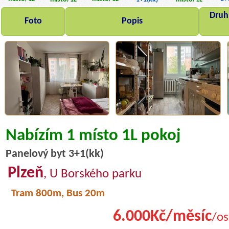
Druh,
Foto
Popis
Nabízím 1 místo 1L pokoj
Panelový byt 3+1(kk)
Plzeň
, U Borského parku
Tram 800m, Bus 20m
6.000Kč/měsíc
/os