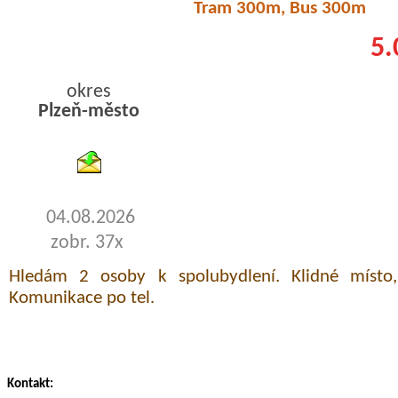
Tram 300m, Bus 300m
5.
okres
Plzeň-město
byty podnajem
04.08.2026
zobr. 37x
Hledám 2 osoby k spolubydlení. Klidné místo, 
Komunikace po tel.
Kontakt: