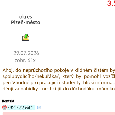
3.
okres
Plzeň-město
byty pronajem
29.07.2026
zobr. 61x
Ahoj, do neprůchozího pokoje v klidném čistém b
spolubydlícího/nekuřáka/, který by pomohl vozíč
péčí.Vhodné pro pracující i studenty. blížší inform
děuji za nabídky - nechci jít do důchodáku. mám ko
Kontakt: