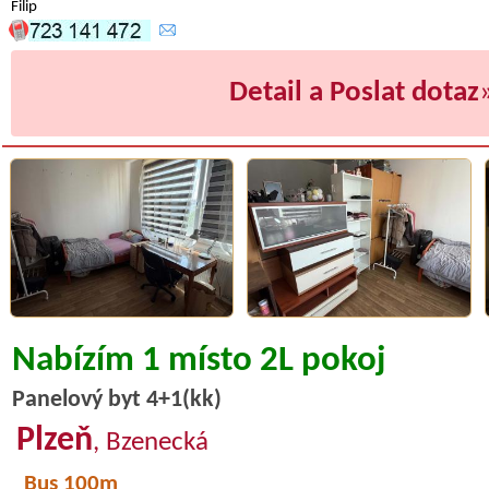
Filip
Detail a Poslat dotaz
Nabízím 1 místo 2L pokoj
Panelový byt 4+1(kk)
Plzeň
, Bzenecká
Bus 100m