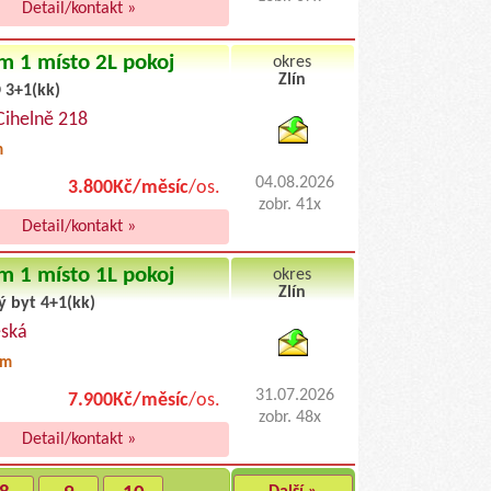
Detail/kontakt »
m 1 místo 2L pokoj
okres
Zlín
 3+1(kk)
byty pronajem
 Cihelně 218
m
04.08.2026
3.800Kč/měsíc
/os.
zobr. 41x
Detail/kontakt »
m 1 místo 1L pokoj
okres
Zlín
ý byt 4+1(kk)
byty podnajem
eská
0m
31.07.2026
7.900Kč/měsíc
/os.
zobr. 48x
Detail/kontakt »