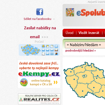
..Nejvetší inzer
Sdílet na facebooku
»
Zasílat nabídky na
Úvod
Vložit inzerát
|
|
email
»»»
Počasí
podrobnější hledání »