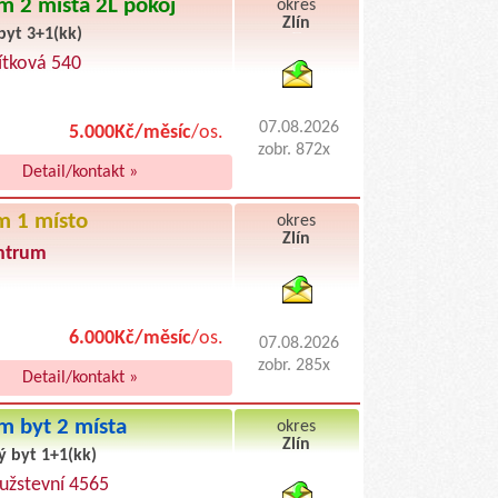
m 2 místa 2L pokoj
okres
Zlín
byt 3+1(kk)
byty podnajem
vítková 540
07.08.2026
5.000Kč/měsíc
/os.
zobr. 872x
Detail/kontakt »
m 1 místo
okres
Zlín
entrum
byty pronajem
6.000Kč/měsíc
/os.
07.08.2026
zobr. 285x
Detail/kontakt »
m byt 2 místa
okres
Zlín
ý byt 1+1(kk)
byty podnajem
tužstevní 4565