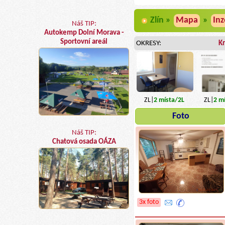
Zlín »
Mapa
»
Inz
Náš TIP:
Autokemp Dolní Morava -
Sportovní areál
OKRESY:
K
ZL|
2
místa
/2L
ZL|
2
mí
Foto
Náš TIP:
Chatová osada OÁZA
3x foto