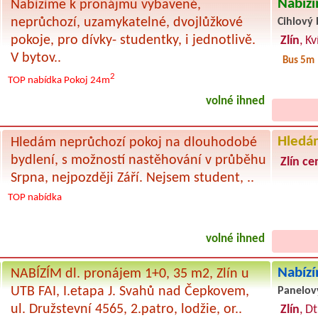
Nabízí
Nabízíme k pronájmu vybavené,
neprůchozí, uzamykatelné, dvojlůžkové
Cihlový 
pokoje, pro dívky- studentky, i jednotlivě.
Zlín
, K
V bytov..
Bus 5m
2
TOP nabídka
Pokoj 24m
volné ihned
Hledá
Hledám neprůchozí pokoj na dlouhodobé
bydlení, s možností nastěhování v průběhu
Zlín c
Srpna, nejpozději Září. Nejsem student, ..
TOP nabídka
volné ihned
Nabízí
NABÍZÍM dl. pronájem 1+0, 35 m2, Zlín u
UTB FAI, I.etapa J. Svahů nad Čepkovem,
Panelov
ul. Družstevní 4565, 2.patro, lodžie, or..
Zlín
, D