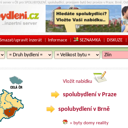
tní server v ČR pro SPOLUBYDLENÍ, spolubydlící, pronájem bytů bez provize v Praze, Brně, Ost
Smazat/upravit inzerát
Informace
SEZNAMKA
DISKUZE
|
|
|
|
Vložit nabídku
spolubydlení v Praze
spolubydlení v Brně
» byty domy reality