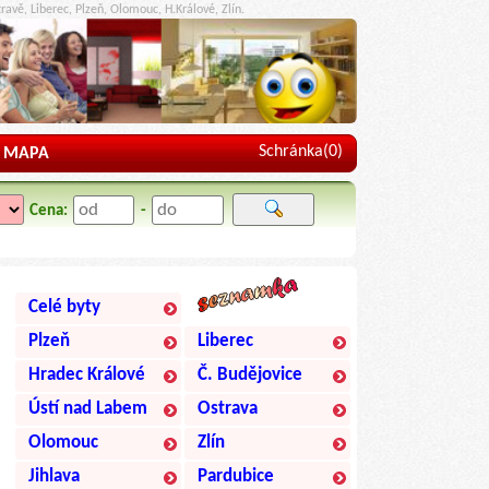
ravě, Liberec, Plzeň, Olomouc, H.Králové, Zlín.
Schránka(
0
)
MAPA
Cena:
-
Celé byty
Plzeň
Liberec
Hradec Králové
Č. Budějovice
Ústí nad Labem
Ostrava
Olomouc
Zlín
Jihlava
Pardubice