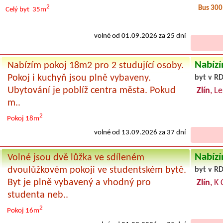
2
Bus 30
Celý byt
35m
volné od 01.09.2026 za 25 dní
Nabízí
Nabízím pokoj 18m2 pro 2 studující osoby.
Pokoj i kuchyň jsou plně vybaveny.
byt v RD
Ubytování je poblíž centra města. Pokud
Zlín
, L
m..
2
Pokoj 18m
volné od 13.09.2026 za 37 dní
Nabízí
Volné jsou dvě lůžka ve sdíleném
dvoulůžkovém pokoji ve studentském bytě.
byt v RD
Byt je plně vybavený a vhodný pro
Zlín
, K
studenta neb..
2
Pokoj 16m