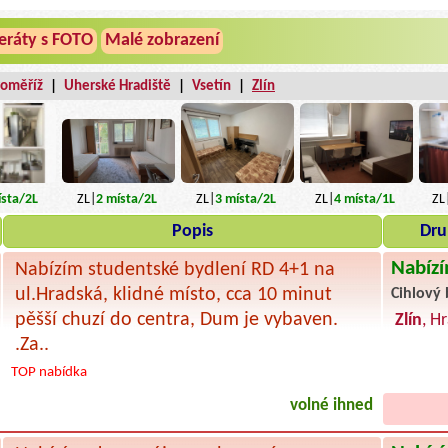
eráty s FOTO
Malé zobrazení
roměříž
|
Uherské Hradiště
|
Vsetín
|
Zlín
sta
/2L
ZL|
3
místa
/2L
ZL|
4
místa
/1L
ZL
ZL|
2
místa
/2L
Popis
Dru
Nabízí
Nabízím studentské bydlení RD 4+1 na
ul.Hradská, klidné místo, cca 10 minut
Cihlový 
pěšší chuzí do centra, Dum je vybaven.
Zlín
, H
.Za..
TOP nabídka
volné ihned