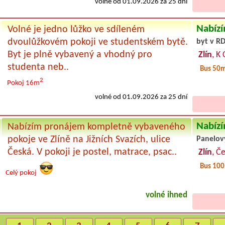
volné od 01.09.2026 za 25 dní
Nabízí
Volné je jedno lůžko ve sdíleném
dvoulůžkovém pokoji ve studentském bytě.
byt v RD
Byt je plně vybavený a vhodný pro
Zlín
, K
studenta neb..
Bus 50
2
Pokoj 16m
volné od 01.09.2026 za 25 dní
Nabízí
Nabízím pronájem kompletně vybaveného
pokoje ve Zlíně na Jižních Svazích, ulice
Panelov
Česká. V pokoji je postel, matrace, psac..
Zlín
, Č
Bus 10
Celý pokoj
volné ihned