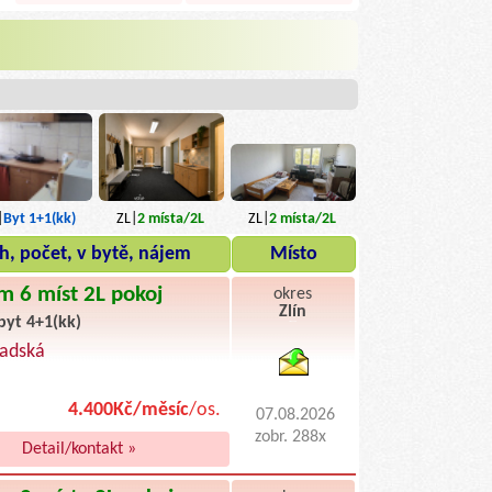
|
Byt 1+1(kk)
ZL|
2
místa
/2L
ZL|
2
místa
/2L
h, počet, v bytě, nájem
Místo
m 6 míst 2L pokoj
okres
Zlín
byt 4+1(kk)
byty pronajem
radská
4.400Kč/měsíc
/os.
07.08.2026
zobr. 288x
Detail/kontakt »