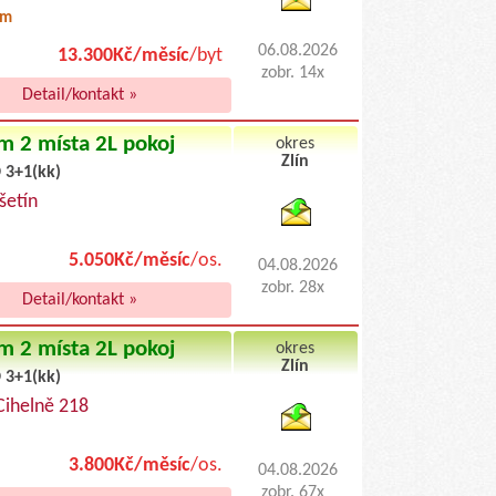
0m
06.08.2026
13.300Kč/měsíc
/byt
zobr. 14x
Detail/kontakt »
m 2 místa 2L pokoj
okres
Zlín
 3+1(kk)
byty pronajem
ešetín
5.050Kč/měsíc
/os.
04.08.2026
zobr. 28x
Detail/kontakt »
m 2 místa 2L pokoj
okres
Zlín
 3+1(kk)
byty podnajem
 Cihelně 218
3.800Kč/měsíc
/os.
04.08.2026
zobr. 67x