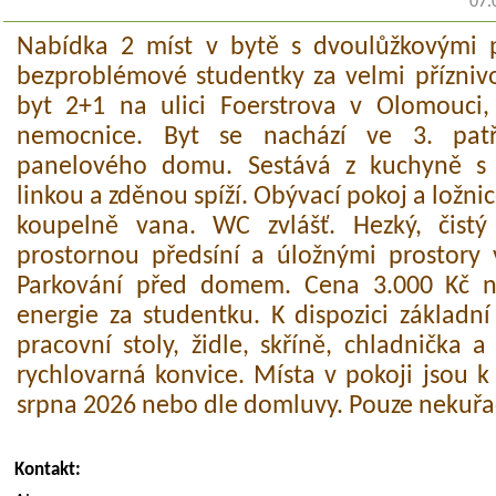
07.
Nabídka 2 míst v bytě s dvoulůžkovými p
bezproblémové studentky za velmi přízniv
byt 2+1 na ulici Foerstrova v Olomouci, v
nemocnice. Byt se nachází ve 3. patře
panelového domu. Sestává z kuchyně s
linkou a zděnou spíží. Obývací pokoj a ložni
koupelně vana. WC zvlášť. Hezký, čistý
prostornou předsíní a úložnými prostory v
Parkování před domem. Cena 3.000 Kč n
energie za studentku. K dispozici základn
pracovní stoly, židle, skříně, chladnička 
rychlovarná konvice. Místa v pokoji jsou k
srpna 2026 nebo dle domluvy. Pouze nekuřa
Kontakt: