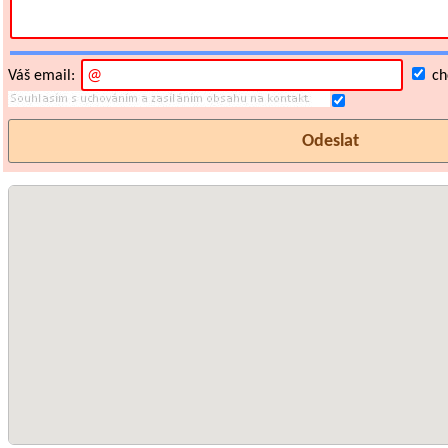
Váš email:
chc