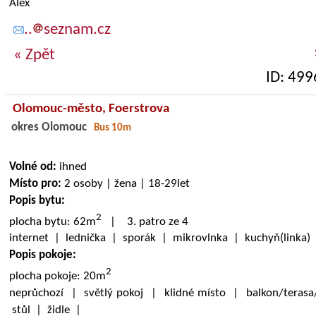
Alex
..
seznam.cz
« Zpět
ID: 499
Olomouc-město,
Foerstrova
okres Olomouc
Bus 10m
Volné od:
ihned
Místo pro:
2 osoby | žena | 18-29let
Popis bytu:
2
plocha bytu: 62m
| 3. patro ze 4
internet | lednička | sporák | mikrovlnka | kuchyň(linka
Popis pokoje:
2
plocha pokoje: 20m
neprůchozí | světlý pokoj | klidné místo | balkon/terasa
stůl | židle |