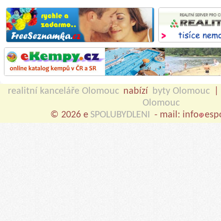
realitní kanceláře Olomouc
nabízí
byty Olomouc
Olomouc
© 2026 e
SPOLUBYDLENI
- mail: info
esp