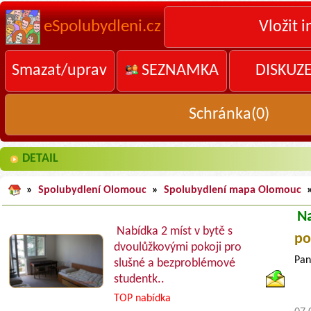
eSpolubydleni.cz
Vložit i
Smazat/uprav
SEZNAMKA
DISKUZ
Schránka(
0
)
DETAIL
»
Spolubydlení Olomouc
»
Spolubydlení mapa Olomouc
N
Nabídka 2 míst v bytě s
po
dvoulůžkovými pokoji pro
Pan
slušné a bezproblémové
studentk..
TOP nabídka