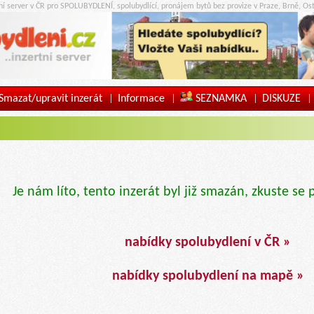
tní server v ČR pro SPOLUBYDLENÍ, spolubydlící, pronájem bytů bez provize v Praze, Brně, Ost
Smazat/upravit inzerát
Informace
SEZNAMKA
DISKUZE
|
|
|
|
Je nám líto, tento inzerát byl již smazán, zkuste se 
nabídky spolubydlení v ČR »
nabídky spolubydlení na mapě »