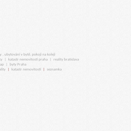
y
, ubytování v bytě, pokoji na koleji
ty
|
katastr nemovitostí praha
|
reality bratislava
map
|
byty Praha
lity
|
katastr nemovitostí
|
seznamka