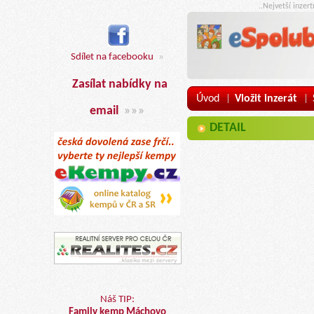
..Nejvetší inzer
Sdílet na facebooku
»
Zasílat nabídky na
Úvod
Vložit inzerát
|
|
email
»»»
DETAIL
Náš TIP:
Family kemp Máchovo