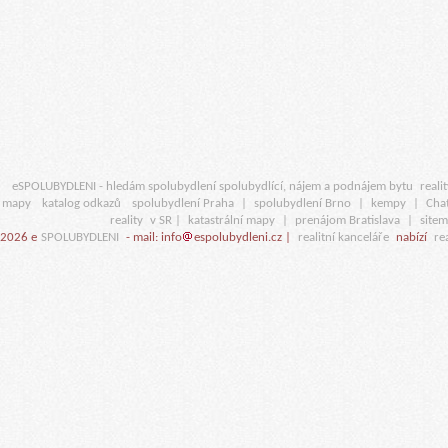
eSPOLUBYDLENI - hledám spolubydlení spolubydlící, nájem a podnájem bytu
realit
mapy
katalog odkazů
spolubydlení Praha
|
spolubydlení Brno
|
kempy
|
Cha
reality
v SR |
katastrální mapy
|
prenájom Bratislava
|
site
2026 e
SPOLUBYDLENI
- mail: info
espolubydleni.cz |
realitní kanceláře
nabízí
rea