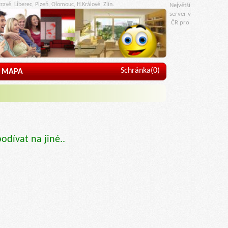
ravě, Liberec, Plzeň, Olomouc, H.Králové, Zlín.
Největší
server v
ČR pro
Schránka(
0
)
MAPA
podívat na jiné..