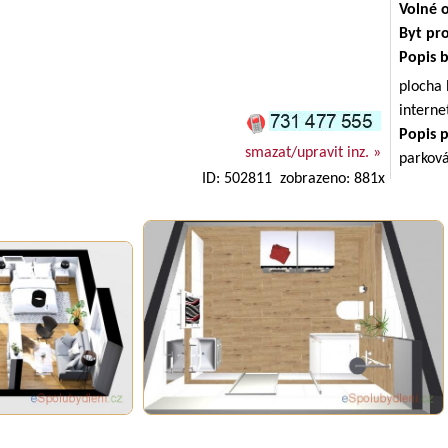
Volné 
Byt pr
Popis 
plocha
intern
Popis 
smazat/upravit inz. »
parkov
ID: 502811 zobrazeno: 881x