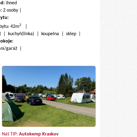
od:
ihned
o:
2 osoby |
bytu:
2
 bytu: 42m
|
et | kuchyň(linka) | koupelna | sklep |
pokoje:
ání/garáž |
Náš TIP:
Autokemp Kraskov