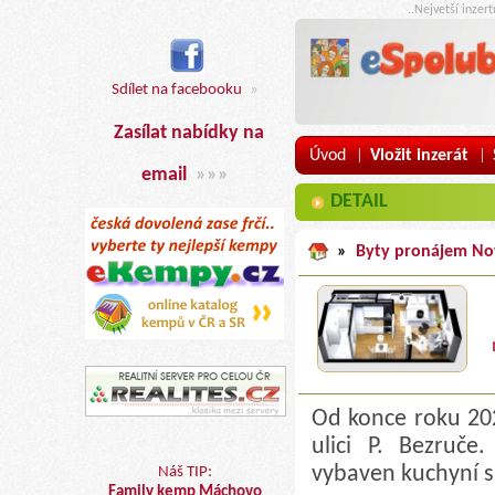
..Nejvetší inzer
Sdílet na facebooku
»
Zasílat nabídky na
Úvod
Vložit inzerát
|
|
email
»»»
DETAIL
»
Byty pronájem No
Od konce roku 202
ulici P. Bezruče
vybaven kuchyní s
Náš TIP:
Family kemp Máchovo