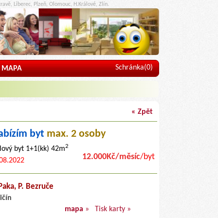
ravě, Liberec, Plzeň, Olomouc, H.Králové, Zlín.
Schránka(
0
)
MAPA
« Zpět
abízím byt
max. 2 osoby
2
lový byt 1+1(kk) 42m
12.000Kč/měsíc
/byt
08.2022
Paka,
P. Bezruče
ičín
mapa
»
Tisk karty »