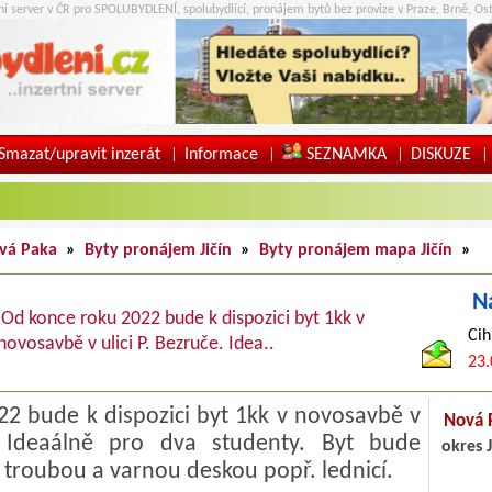
tní server v ČR pro SPOLUBYDLENÍ, spolubydlící, pronájem bytů bez provize v Praze, Brně, Ost
Smazat/upravit inzerát
Informace
SEZNAMKA
DISKUZE
|
|
|
|
vá Paka
»
Byty pronájem Jičín
»
Byty pronájem mapa Jičín
»
N
Od konce roku 2022 bude k dispozici byt 1kk v
Cih
novosavbě v ulici P. Bezruče. Idea..
23.
2 bude k dispozici byt 1kk v novosavbě v
Nová 
. Ideaálně pro dva studenty. Byt bude
okres J
 troubou a varnou deskou popř. lednicí.