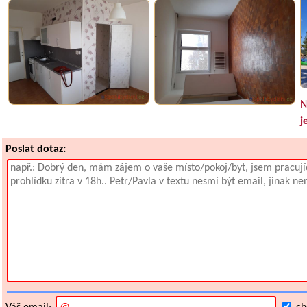
N
j
Poslat dotaz: