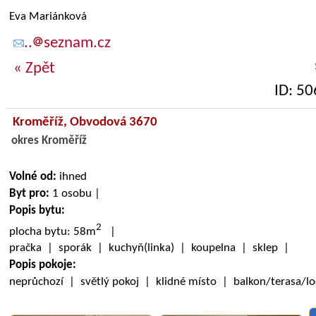
Eva Mariánková
..
seznam.cz
« Zpět
ID: 5
Kroměříž,
Obvodová 3670
okres Kroměříž
Volné od:
ihned
Byt pro:
1 osobu |
Popis bytu:
2
plocha bytu: 58m
|
pračka | sporák | kuchyň(linka) | koupelna | sklep |
Popis pokoje:
neprůchozí | světlý pokoj | klidné místo | balkon/terasa/l