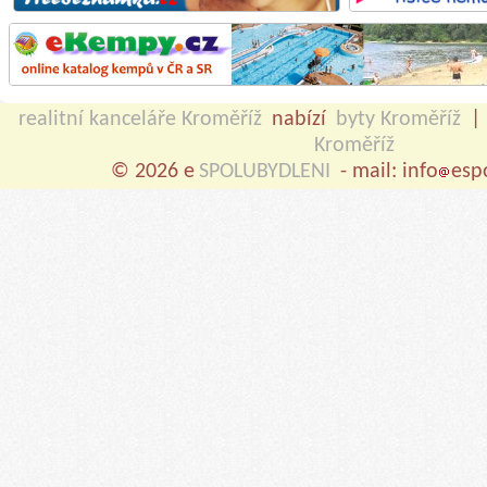
realitní kanceláře Kroměříž
nabízí
byty Kroměříž
|
Kroměříž
© 2026 e
SPOLUBYDLENI
- mail: info
esp