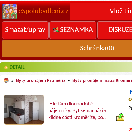
eSpolubydleni.cz
Vložit i
Smazat/uprav
SEZNAMKA
DISKUZ
Schránka(
0
)
DETAIL
»
Byty pronájem Kroměříž
»
Byty pronájem mapa Kroměří
o
Hledám dlouhodobé
P
nájemníky. Byt se nachází v
klidné části Kroměříže, po..
2