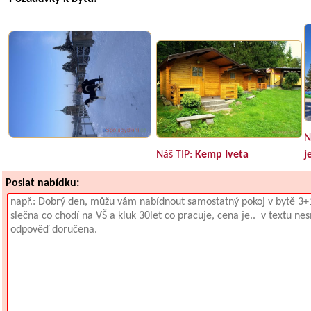
N
Náš TIP:
Kemp Iveta
j
Poslat nabídku: