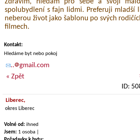
Zdravím, hledám pro sebe a svoji mal
spolubydlení s fajn lidmi. Preferuji mladší l
neberou život jako šablonu po svých rodičíc
filmech.
Kontakt:
Hledáme byt nebo pokoj
..
gmail.com
« Zpět
ID: 5
Liberec,
okres Liberec
Volné od:
ihned
Jsem:
1 osoba |
Požadavky k bytu: