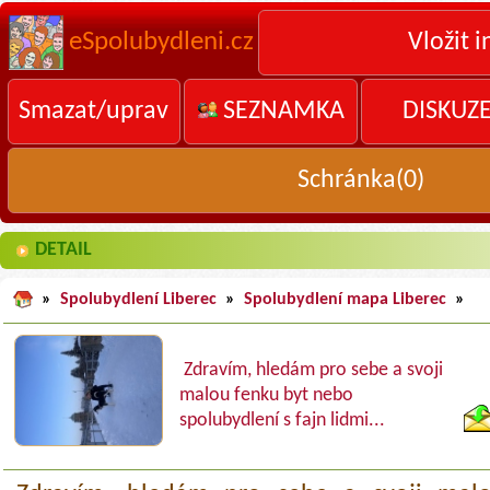
eSpolubydleni.cz
Vložit i
Smazat/uprav
SEZNAMKA
DISKUZ
Schránka(
0
)
DETAIL
»
Spolubydlení Liberec
»
Spolubydlení mapa Liberec
»
Zdravím, hledám pro sebe a svoji
malou fenku byt nebo
spolubydlení s fajn lidmi...