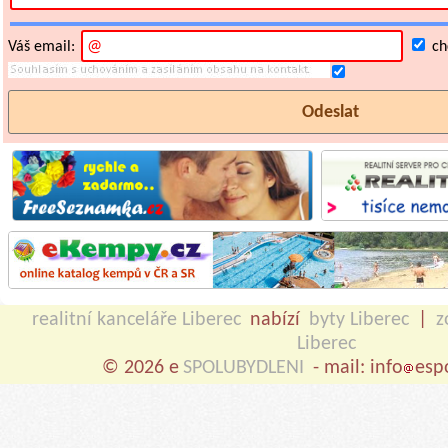
Váš email:
chc
realitní kanceláře Liberec
nabízí
byty Liberec
|
z
Liberec
© 2026 e
SPOLUBYDLENI
- mail: info
esp