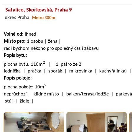
Satalice,
Skorkovská
, Praha 9
okres Praha
Metro 300m
Volné od:
ihned
Místo pro:
1 osobu | žena |
rádi bychom někoho pro společný čas i zábavu
Popis bytu:
2
plocha bytu: 110m
| 1. patro ze 2
lednička | pračka | sporák | mikrovlnka | kuchyň(linka) 
Popis pokoje:
2
plocha pokoje: 10m
neprůchozí | klidné místo | balkon/terasa/lodžie | parková
stůl | židle |