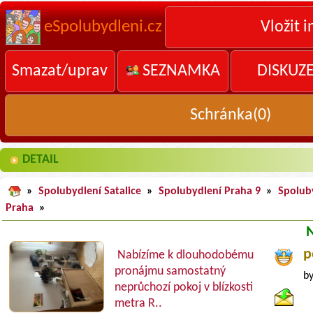
eSpolubydleni.cz
Vložit i
Smazat/uprav
SEZNAMKA
DISKUZ
Schránka(
0
)
DETAIL
»
Spolubydlení Satalice
»
Spolubydlení Praha 9
»
Spolub
Praha
»
p
Nabízíme k dlouhodobému
pronájmu samostatný
by
neprůchozí pokoj v blízkosti
metra R..