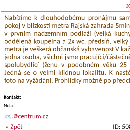
2
Nabízíme k dlouhodobému pronájmu samo
pokoj v blízkosti metra Rajská zahrada 5min
v prvním nadzemním podlaží (velká kuchy
oddělená koupelna a 2x wc, předsíň, velký
metra je veškerá občanská vybavenost.V ka
jedna osoba, všichni jsme pracující/částečn
spolubydlící (ženu v podobném věku 25 -
Jedná se o velmi klidnou lokalitu. K nast
foto na vyžádání. Prohlídky možné po před
Kontakt:
Nela
..
centrum.cz
« Zpět
ID: 5