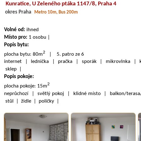
Kunratice,
U Zeleného ptáka 1147/8
, Praha 4
okres Praha
Metro 10m, Bus 200m
Volné od:
ihned
Místo pro:
1 osobu |
Popis bytu:
2
plocha bytu: 80m
| 5. patro ze 6
internet | lednička | pračka | sporák | mikrovlnka | k
sklep |
Popis pokoje:
2
plocha pokoje: 15m
neprůchozí | světlý pokoj | klidné místo | balkon/terasa
stůl | židle | poličky |