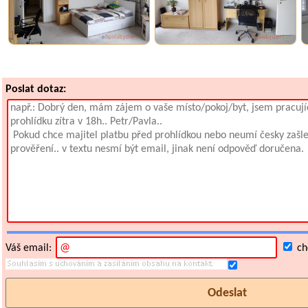
Poslat dotaz:
Váš email:
chc