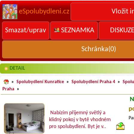
eSpolubydleni.cz
Vložit i
Smazat/uprav
SEZNAMKA
DISKUZ
Schránka(
0
)
DETAIL
»
Spolubydlení Kunratice
»
Spolubydlení Praha 4
»
Spol
Praha
»
N
p
Nabízím příjemný světlý a
Pa
klidný pokoj v bytě vhodném
pro spolubydlení. Byt je v..