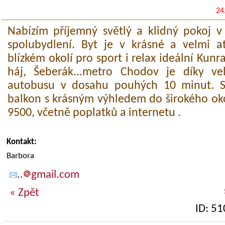
24
Nabízím příjemný světlý a klidný pokoj 
spolubydlení. Byt je v krásné a velmi atr
blízkém okolí pro sport i relax ideální Kunra
háj, Šeberák...metro Chodov je díky vel
autobusu v dosahu pouhých 10 minut. S
balkon s krásným výhledem do širokého oko
9500, včetně poplatků a internetu .
Kontakt:
Barbora
..
gmail.com
« Zpět
ID: 5