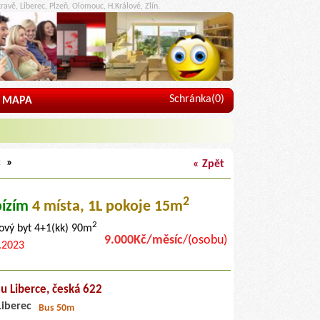
ravě, Liberec, Plzeň, Olomouc, H.Králové, Zlín.
Schránka(
0
)
MAPA
c
»
« Zpět
2
ízím
4 místa
, 1L pokoje 15m
2
ový byt 4+1(kk) 90m
9.000Kč/měsíc
/(osobu)
.2023
 u Liberce,
česká 622
Liberec
Bus 50m