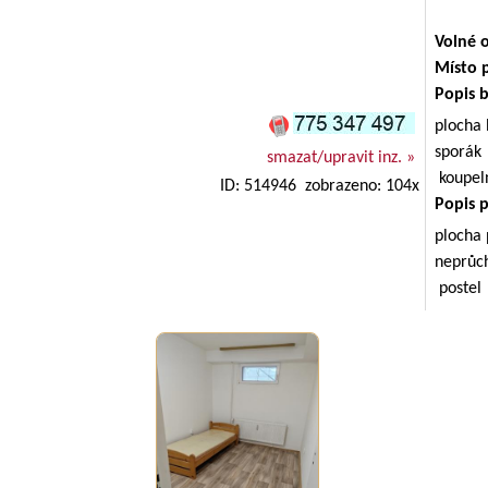
Volné 
Místo 
Popis 
plocha
sporá
smazat/upravit inz. »
koupel
ID: 514946 zobrazeno: 104x
Popis 
plocha
neprůc
poste