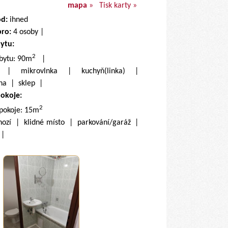
mapa
»
Tisk karty »
od:
ihned
pro:
4 osoby |
bytu:
2
 bytu: 90m
|
k | mikrovlnka | kuchyň(linka) |
na | sklep |
pokoje:
2
 pokoje: 15m
hozí | klidné místo | parkování/garáž |
l |