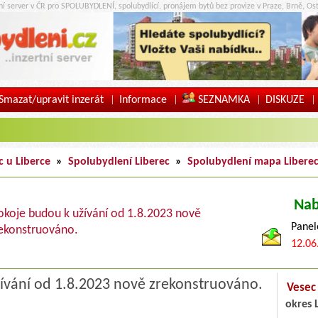
tní server v ČR pro SPOLUBYDLENÍ, spolubydlící, pronájem bytů bez provize v Praze, Brně, Ost
Smazat/upravit inzerát
Informace
SEZNAMKA
DISKUZE
|
|
|
|
c u Liberce
»
Spolubydlení Liberec
»
Spolubydlení mapa Libere
Nab
okoje budou k užívání od 1.8.2023 nově
Panel
ekonstruováno.
12.06
ívání od 1.8.2023 nově zrekonstruováno.
Vesec
okres 