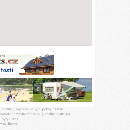
u
reality
, ubytování v bytě, pokoji na koleji
katastr nemovitostí praha
|
reality bratislava
|
byty Praha
mka Liberec