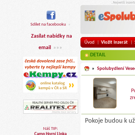
..Nejvetší inzer
Sdílet na facebooku
»
Zasílat nabídky na
Úvod
Vložit inzerát
|
|
email
»»»
DETAIL
»
Spolubydlení Vese
P
zr
Pokoje budou k už
Náš TIP:
Camp Horní Lipka