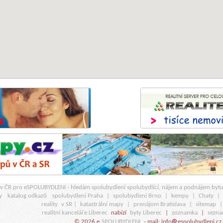
r v ČR pro eSPOLUBYDLENI - hledám spolubydlení spolubydlící, nájem a podnájem byt
y
katalog odkazů
spolubydlení Praha
|
spolubydlení Brno
|
kempy
|
Chaty
|
reality
v SR |
katastrální mapy
|
prenájom Bratislava
|
sitemap
realitní kanceláře Liberec
nabízí
byty Liberec
|
zoznamka
|
sezna
© 2026 e
SPOLUBYDLENI
- mail: info
espolubydleni.cz