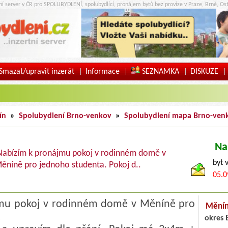
tní server v ČR pro SPOLUBYDLENÍ, spolubydlící, pronájem bytů bez provize v Praze, Brně, Ost
Smazat/upravit inzerát
Informace
SEZNAMKA
DISKUZE
|
|
|
|
ín
»
Spolubydlení Brno-venkov
»
Spolubydlení mapa Brno-ven
Na
Nabízím k pronájmu pokoj v rodinném domě v
byt 
ěníně pro jednoho studenta. Pokoj d..
05.0
mu pokoj v rodinném domě v Měníně pro
Mění
.
okres 