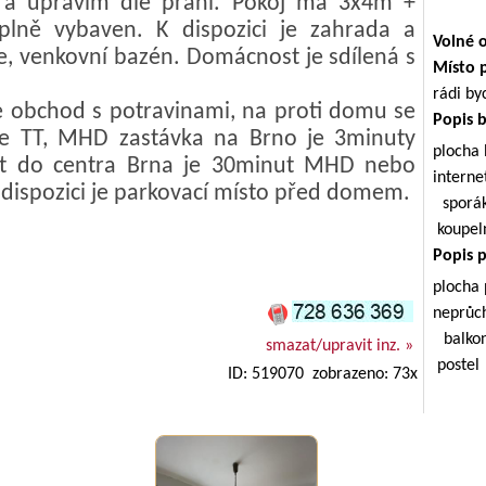
 a upravím dle přání. Pokoj má 3x4m +
lně vybaven. K dispozici je zahrada a
Volné 
e, venkovní bazén. Domácnost je sdílená s
Místo 
rádi by
e obchod s potravinami, na proti domu se
Popis 
ce TT, MHD zastávka na Brno je 3minuty
plocha
st do centra Brna je 30minut MHD nebo
intern
dispozici je parkovací místo před domem.
sporá
koupe
Popis 
plocha
neprůc
balkon
smazat/upravit inz. »
postel
ID: 519070 zobrazeno: 73x