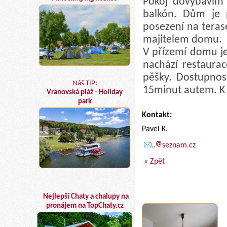
Pokoj dovybavím
balkón. Dům je p
posezení na teras
majitelem domu.
V přízemí domu j
nachází restaura
pěšky. Dostupno
Náš TIP:
15minut autem. K 
Vranovská pláž - Holiday
park
Kontakt:
Pavel K.
..
seznam.cz
« Zpět
Nejlepší Chaty a chalupy na
pronájem na TopChaty.cz