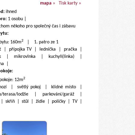
mapa
»
Tisk karty »
od:
ihned
pro:
1 osobu |
chom někoho pro společný čas i zábavu
bytu:
2
 bytu: 160m
| 1. patro ze 1
et | přípojka TV | lednička | pračka |
k | mikrovlnka | kuchyň(linka) |
lna |
pokoje:
2
 pokoje: 12m
hozí | světlý pokoj | klidné místo |
/terasa/lodžie | parkování/garáž |
 | skříň | stůl | židle | poličky | TV |