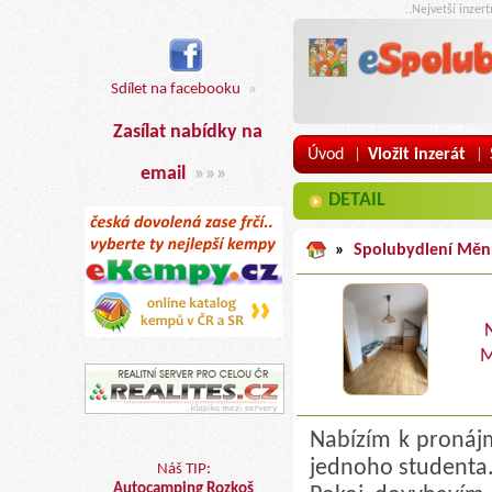
..Nejvetší inzer
Sdílet na facebooku
»
Zasílat nabídky na
Úvod
Vložit inzerát
|
|
email
»»»
DETAIL
»
Spolubydlení Měn
M
Nabízím k pronáj
jednoho studenta
Náš TIP:
Autocamping Rozkoš