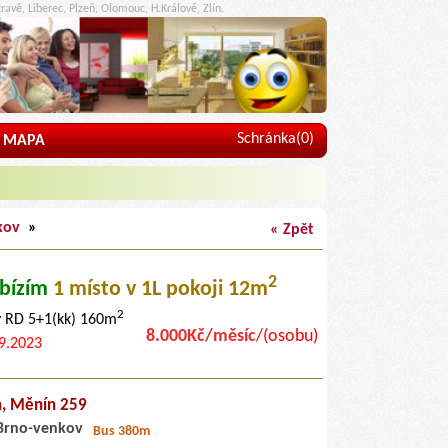
ravě, Liberec, Plzeň, Olomouc, H.Králové, Zlín.
Schránka(
0
)
MAPA
kov
»
« Zpět
2
bízím
1 místo
v 1L pokoji 12m
2
v RD 5+1(kk) 160m
8.000Kč/měsíc
/(osobu)
9.2023
n,
Měnín 259
Brno-venkov
Bus 380m