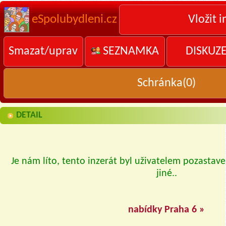
eSpolubydleni.cz
Vložit i
Smazat/uprav
SEZNAMKA
DISKUZ
Schránka(
0
)
DETAIL
Je nám líto, tento inzerát byl uživatelem pozastave
jiné..
nabídky Praha 6 »