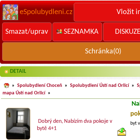
eSpolubydleni.cz
Vložit i
Smazat/uprav
SEZNAMKA
DISKUZ
Schránka(
0
)
DETAIL
»
Spolubydlení Choceň
»
Spolubydlení Ústí nad Orlicí
»
S
mapa Ústí nad Orlicí
»
Na
pok
Dobrý den, Nabízím dva pokoje v
byt 
bytě 4+1