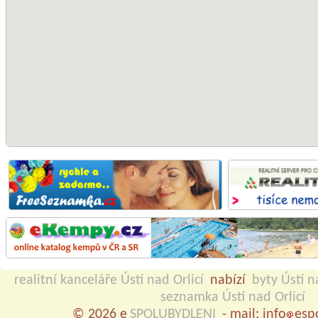
realitní kanceláře Ústí nad Orlicí
nabízí
byty Ústí n
seznamka Ústí nad Orlicí
© 2026 e
SPOLUBYDLENI
- mail: info
esp