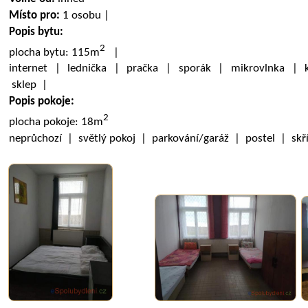
Místo pro:
1 osobu |
Popis bytu:
2
plocha bytu: 115m
|
internet | lednička | pračka | sporák | mikrovlnka | k
sklep |
Popis pokoje:
2
plocha pokoje: 18m
neprůchozí | světlý pokoj | parkování/garáž | postel | sk