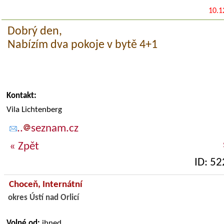
10.1
Dobrý den,
Nabízím dva pokoje v bytě 4+1
Kontakt:
Vila Lichtenberg
..
seznam.cz
« Zpět
ID: 5
Choceň,
Internátní
okres Ústí nad Orlicí
Volné od:
ihned