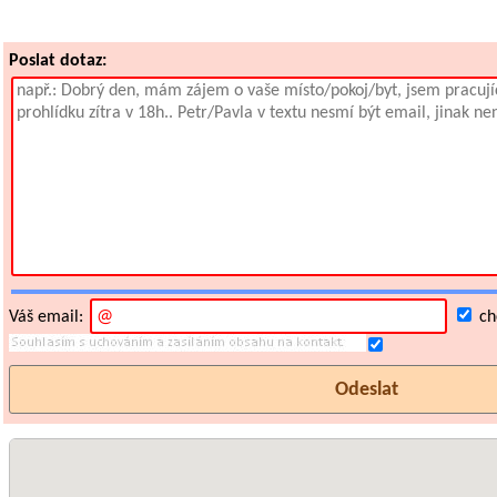
Poslat dotaz:
Váš email:
chc