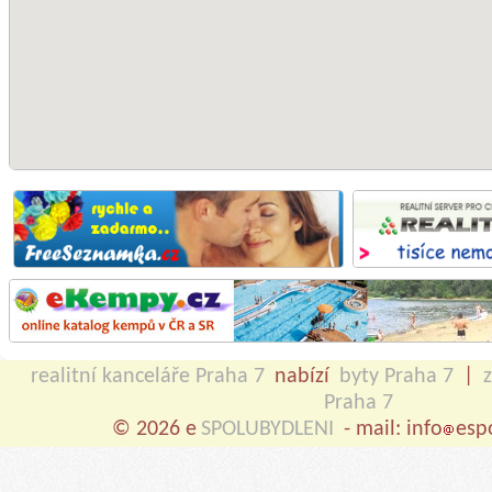
realitní kanceláře Praha 7
nabízí
byty Praha 7
|
Praha 7
© 2026 e
SPOLUBYDLENI
- mail: info
esp