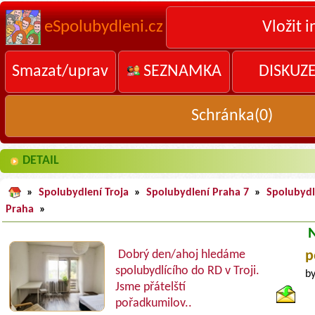
eSpolubydleni.cz
Vložit i
Smazat/uprav
SEZNAMKA
DISKUZ
Schránka(
0
)
DETAIL
»
Spolubydlení Troja
»
Spolubydlení Praha 7
»
Spolubyd
Praha
»
Dobrý den/ahoj hledáme
p
spolubydlícího do RD v Troji.
by
Jsme přátelští
pořadkumilov..