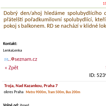
1
Dobrý den/ahoj hledáme spolubydlícího d
přátelští pořadkumilovní spolubydlící, kteř
pokoj s balkonem. RD se nachází v klidné lok
Kontakt:
LenkaLenka
..
seznam.cz
« Zpět
ID: 523
Troja,
Nad Kazankou
, Praha 7
okres Praha
Metro 9000m, Tram 500m, Bus 200m
Volné od:
ihned