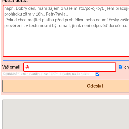
Poslat dotaz:
Váš email:
chc