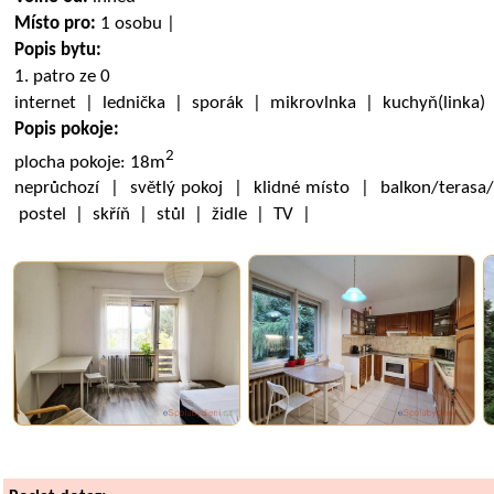
Místo pro:
1 osobu |
Popis bytu:
1. patro ze 0
internet | lednička | sporák | mikrovlnka | kuchyň(linka
Popis pokoje:
2
plocha pokoje: 18m
neprůchozí | světlý pokoj | klidné místo | balkon/terasa
postel | skříň | stůl | židle | TV |