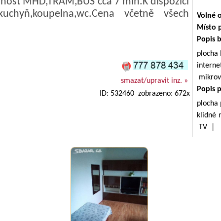
pnost MHD,TRAM,BUS cca 7 min.K dispozici
kuchyň,koupelna,wc.Cena včetně všech
Volné 
Místo 
Popis 
plocha
inter
mikrov
smazat/upravit inz. »
Popis 
ID: 532460 zobrazeno: 672x
plocha
klidné
TV |