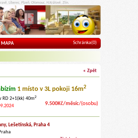
ravě, Liberec, Plzeň, Olomouc, H.Králové, Zlín.
Schránka(
0
)
MAPA
« Zpět
2
bízím
1 místo
v 3L pokoji 16m
2
 v RD 2+1(kk) 40m
9.500Kč/měsíc
/(osobu)
09.2024
any,
Lešetínská
, Praha 4
Praha