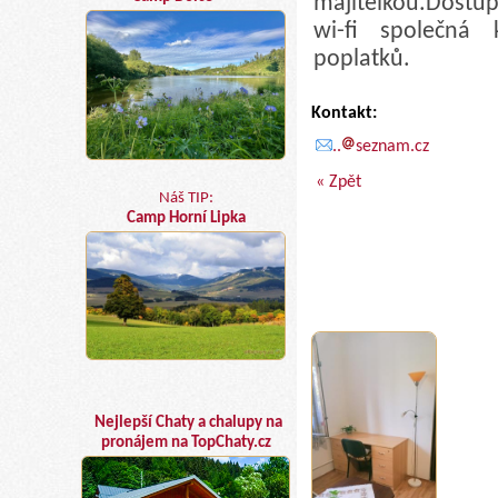
majitelkou.Dostu
wi-fi společná 
poplatků.
Kontakt:
..
seznam.cz
« Zpět
Náš TIP:
Camp Horní Lipka
Nejlepší Chaty a chalupy na
pronájem na TopChaty.cz