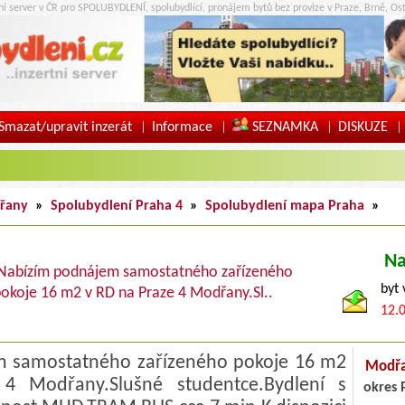
tní server v ČR pro SPOLUBYDLENÍ, spolubydlící, pronájem bytů bez provize v Praze, Brně, Ost
Smazat/upravit inzerát
Informace
SEZNAMKA
DISKUZE
|
|
|
|
řany
»
Spolubydlení Praha 4
»
Spolubydlení mapa Praha
»
Na
Nabízím podnájem samostatného zařízeného
byt
okoje 16 m2 v RD na Praze 4 Modřany.Sl..
12.
 samostatného zařízeného pokoje 16 m2
Modř
 Modřany.Slušné studentce.Bydlení s
okres 