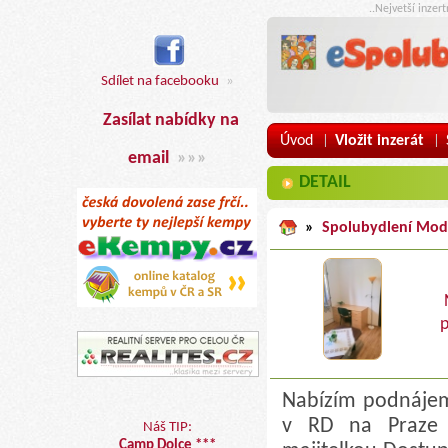
..Nejvetší inzer
Sdílet na facebooku
»
Zasílat nabídky na
Úvod
Vložit inzerát
|
|
email
»»»
DETAIL
»
Spolubydlení Mod
p
Nabízím podnájem
v RD na Praze 4
Náš TIP:
Camp Dolce ***