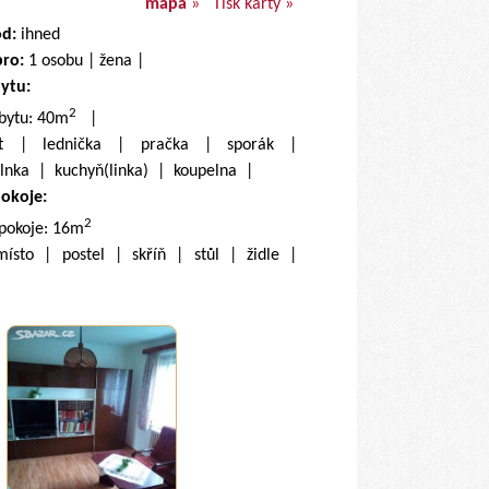
mapa
»
Tisk karty »
od:
ihned
pro:
1 osobu | žena |
bytu:
2
 bytu: 40m
|
net | lednička | pračka | sporák |
lnka | kuchyň(linka) | koupelna |
pokoje:
2
 pokoje: 16m
 místo | postel | skříň | stůl | židle |