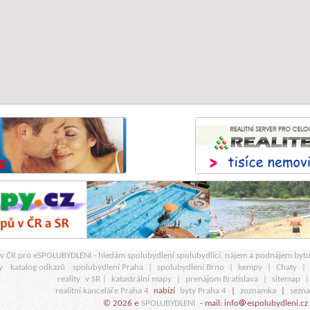
r v ČR pro eSPOLUBYDLENI - hledám spolubydlení spolubydlící, nájem a podnájem byt
y
katalog odkazů
spolubydlení Praha
|
spolubydlení Brno
|
kempy
|
Chaty
|
reality
v SR |
katastrální mapy
|
prenájom Bratislava
|
sitemap
realitní kanceláře Praha 4
nabízí
byty Praha 4
|
zoznamka
|
sezn
© 2026 e
SPOLUBYDLENI
- mail: info
espolubydleni.cz