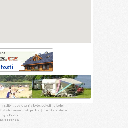
u
reality
, ubytování v bytě, pokoji na koleji
katastr nemovitostí praha
|
reality bratislava
|
byty Praha
amka Praha 4