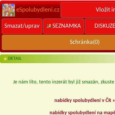
eSpolubydleni.cz
Vložit i
Smazat/uprav
SEZNAMKA
DISKUZ
Schránka(
0
)
DETAIL
Je nám líto, tento inzerát byl již smazán, zkuste
nabídky spolubydlení v ČR 
nabídky spolubydlení na map