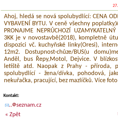
27
Ahoj, hledá se nová spolubydlící: CENA 
VYBAVENÍ BYTU. V ceně všechny poplatky,Wi
PRONAJME NEPRŮCHOZÍ UZAMYKATELNÝ P
3KK je v novostavbě(2018), kompletně útul
dispozici vč. kuchyňské linky(Oresi), inter
12m2. Dostupnost-chůze/BUS(u domu)met
Anděl, bus Řepy,Motol, Dejvice. V blízkos
letiště atd. Naopak z Prahy - příroda, pa
spolubydlící - žena/dívka, pohodová, ja
nekuřačka, pracující, bez mazlíčků. Více fot
Kontakt:
..
seznam.cz
« Zpět