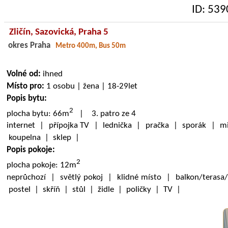
ID: 539
Zličín,
Sazovická
, Praha 5
okres Praha
Metro 400m, Bus 50m
Volné od:
ihned
Místo pro:
1 osobu | žena | 18-29let
Popis bytu:
2
plocha bytu: 66m
| 3. patro ze 4
internet | přípojka TV | lednička | pračka | sporák | mi
koupelna | sklep |
Popis pokoje:
2
plocha pokoje: 12m
neprůchozí | světlý pokoj | klidné místo | balkon/terasa
postel | skříň | stůl | židle | poličky | TV |