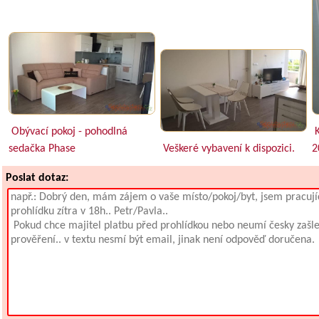
Obývací pokoj - pohodlná
K
sedačka Phase
Veškeré vybavení k dispozici.
2
Poslat dotaz: