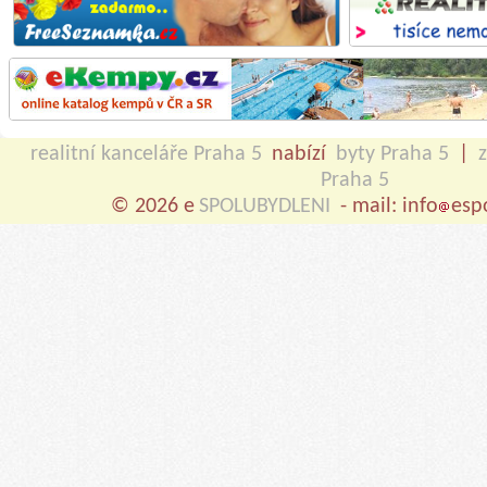
realitní kanceláře Praha 5
nabízí
byty Praha 5
|
Praha 5
© 2026 e
SPOLUBYDLENI
- mail: info
esp