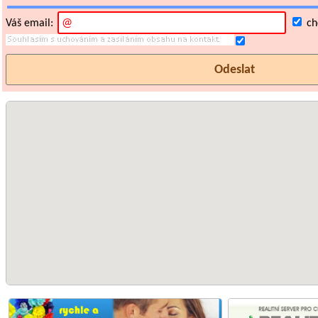
Váš email:
chc