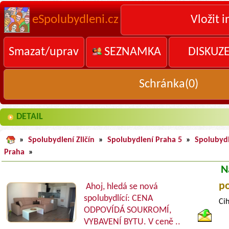
eSpolubydleni.cz
Vložit i
Smazat/uprav
SEZNAMKA
DISKUZ
Schránka(
0
)
DETAIL
»
Spolubydlení Zličín
»
Spolubydlení Praha 5
»
Spolubyd
Praha
»
N
p
Ahoj, hledá se nová
spolubydlící: CENA
Ci
ODPOVÍDÁ SOUKROMÍ,
VYBAVENÍ BYTU. V ceně ..