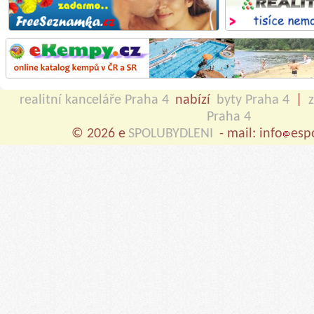
realitní kanceláře Praha 4
nabízí
byty Praha 4
|
Praha 4
© 2026 e
SPOLUBYDLENI
- mail: info
esp