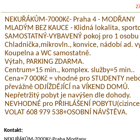
2
NEKUŘÁKŮM-7000Kč- Praha 4 - MODŘANY
MLADÝM BEZ KAUCE - Klidná lokalita, sportov
SAMOSTATNÝ-VYBAVENÝ pokoj pro 1 osobu (b
Chladnička,mikrovln., konvice, nádobí ad. v
Koupelna a WC samostatně.
Výtah, PARKING ZDARMA.
Centrum=15 min., komplex. služby=5 min..
Cena=7 000Kč = vhodné pro STUDENTY nebo
převážně ODJÍŽDĚJÍCÍ na VÍKEND DOMŮ.
Nepřetržitý pobyt je navýšen dle dohody.
NEVHODNÉ pro PŘIHLÁŠENÍ POBYTU(cizince)
VOLAT 608 979 538+OSOBNÍ NÁVŠTĚVA.
Kontakt:
NEKUŘÁKŮM-7000Kč-Praha,Modřany