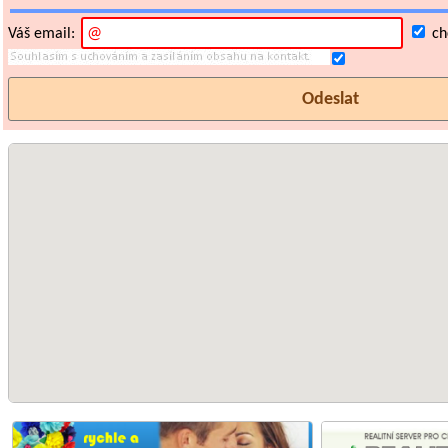
Váš email:
chc