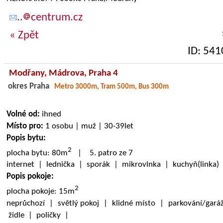
..
centrum.cz
« Zpět
ID: 541
Modřany,
Mádrova
, Praha 4
okres Praha
Metro 3000m, Tram 500m, Bus 300m
Volné od:
ihned
Místo pro:
1 osobu | muž | 30-39let
Popis bytu:
2
plocha bytu: 80m
| 5. patro ze 7
internet | lednička | sporák | mikrovlnka | kuchyň(linka
Popis pokoje:
2
plocha pokoje: 15m
neprůchozí | světlý pokoj | klidné místo | parkování/gará
židle | poličky |