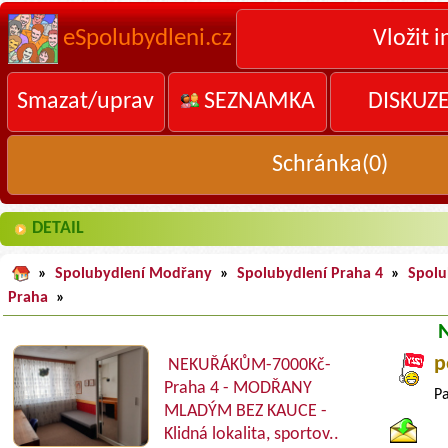
eSpolubydleni.cz
Vložit i
Smazat/uprav
SEZNAMKA
DISKUZ
Schránka(
0
)
DETAIL
»
Spolubydlení Modřany
»
Spolubydlení Praha 4
»
Spolu
Praha
»
p
NEKUŘÁKŮM-7000Kč-
Praha 4 - MODŘANY
Pa
MLADÝM BEZ KAUCE -
Klidná lokalita, sportov..