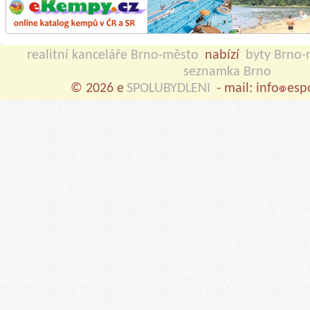
realitní kanceláře Brno-město
nabízí
byty Brno-
seznamka Brno
© 2026 e
SPOLUBYDLENI
- mail: info
esp