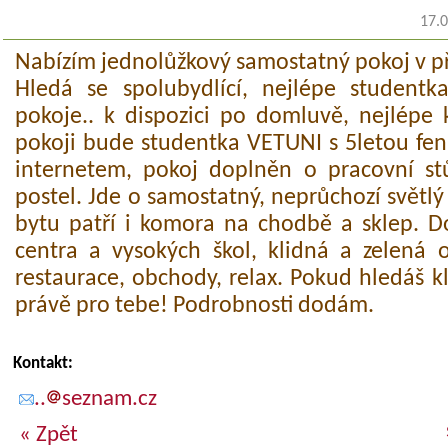
17.
Nabízím jednolůžkový samostatný pokoj v p
Hledá se spolubydlící, nejlépe student
pokoje.. k dispozici po domluvě, nejlépe 
pokoji bude studentka VETUNI s 5letou fenk
internetem, pokoj doplněn o pracovní stů
postel. Jde o samostatný, neprůchozí světlý
bytu patří i komora na chodbě a sklep. 
centra a vysokých škol, klidná a zelená o
restaurace, obchody, relax. Pokud hledáš kl
právě pro tebe! Podrobnosti dodám.
Kontakt:
..
seznam.cz
« Zpět