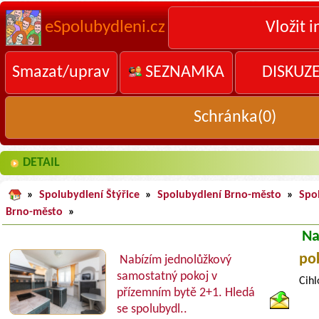
eSpolubydleni.cz
Vložit i
Smazat/uprav
SEZNAMKA
DISKUZ
Schránka(
0
)
DETAIL
»
Spolubydlení Štýřice
»
Spolubydlení Brno-město
»
Spo
Brno-město
»
Na
po
Nabízím jednolůžkový
samostatný pokoj v
Cihl
přízemním bytě 2+1. Hledá
se spolubydl..