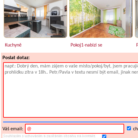
Kuchyně
Pokoj1-nabizi se
P
Poslat dotaz:
Váš email:
chc