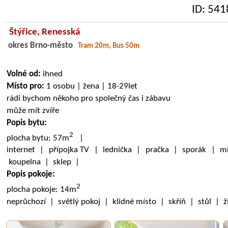
ID: 541
Štýřice,
Renesská
okres Brno-město
Tram 20m, Bus 50m
Volné od:
ihned
Místo pro:
1 osobu | žena | 18-29let
rádi bychom někoho pro společný čas i zábavu
může mít zvíře
Popis bytu:
2
plocha bytu: 57m
|
internet | přípojka TV | lednička | pračka | sporák | mi
koupelna | sklep |
Popis pokoje:
2
plocha pokoje: 14m
neprůchozí | světlý pokoj | klidné místo | skříň | stůl | 