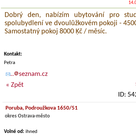
14.
Dobrý den, nabízím ubytování pro stu
spolubydlení ve dvoulůžkovém pokoji - 4500
Samostatný pokoj 8000 Ķč / měsíc.
Kontakt:
Petra
..
seznam.cz
« Zpět
ID: 5
Poruba,
Podroužkova 1650/51
okres Ostrava-město
Volné od:
ihned