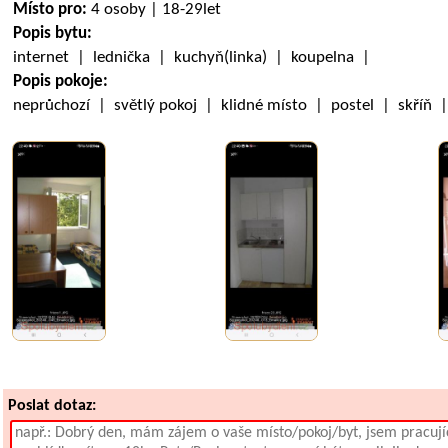
Místo pro:
4 osoby | 18-29let
Popis bytu:
internet | lednička | kuchyň(linka) | koupelna |
Popis pokoje:
neprůchozí | světlý pokoj | klidné místo | postel | skříň 
Poslat dotaz: