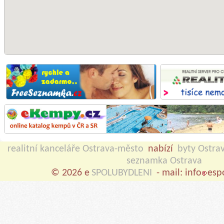
realitní kanceláře Ostrava-město
nabízí
byty Ostra
seznamka Ostrava
© 2026 e
SPOLUBYDLENI
- mail: info
esp