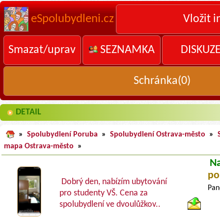
eSpolubydleni.cz
Vložit i
Smazat/uprav
SEZNAMKA
DISKUZ
Schránka(
0
)
DETAIL
»
Spolubydlení Poruba
»
Spolubydlení Ostrava-město
»
mapa Ostrava-město
»
N
po
Dobrý den, nabízím ubytování
Pan
pro studenty VŠ. Cena za
spolubydlení ve dvoulůžkov..