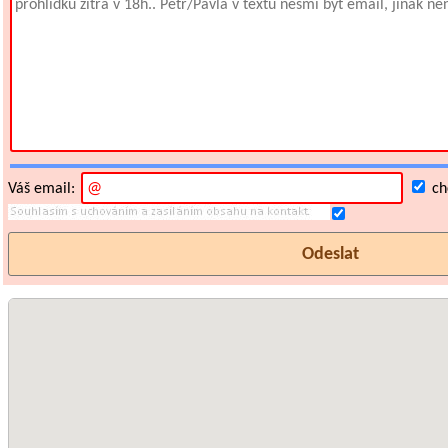
Váš email:
chc