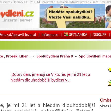
tní server v ČR pro SPOLUBYDLENÍ, spolubydlící, pronájem bytů bez provize v Praze, Brně, Ost
Smazat/upravit inzerát
Informace
SEZNAMKA
DISKUZE
|
|
|
|
e , Prosek, Liben.,
»
Spolubydlení Praha 8
»
Spolubydlení map
Dobrý den, jmenuji se Viktorie, je mi 21 let a
hledám dlouhodobější bydlení v ..
Čimice
rie, je mi 21 let a hledám dlouhodobější
okres 