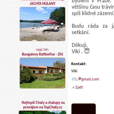
bydlení v Praze. 
JACHTA HOLANY
většinu času tráv
spíš klidné zázem
Budu ráda za j
setkání.
Děkuji,
Náš TIP:
Viki . 😇
Bungalovy Ratibořice - Zlíč
Kontakt:
Viki
..
gmail.com
« Zpět
Nejlepší Chaty a chalupy na
pronájem na TopChaty.cz