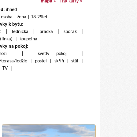
mapa
»
Tisk karty »
od:
ihned
 osoba | žena | 18-29let
vky k bytu:
net | lednička | pračka | sporák |
(linka) | koupelna |
vky na pokoj:
ůchozí | světlý pokoj |
/terasa/lodžie | postel | skříň | stůl |
| TV |