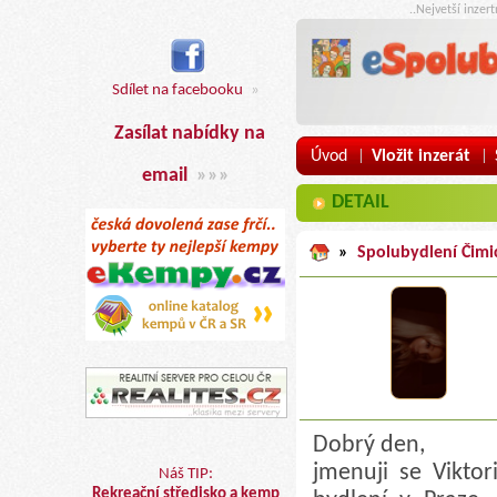
..Nejvetší inzer
Sdílet na facebooku
»
Zasílat nabídky na
Úvod
Vložit inzerát
|
|
email
»»»
DETAIL
»
Spolubydlení Čimic
Dobrý den,
jmenuji se Vikto
Náš TIP:
Rekreační středisko a kemp