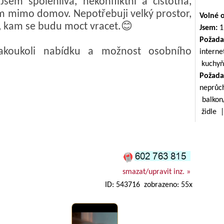
Jsem spolehlivá, nekonfliktní a čistotná,
ím mimo domov. Nepotřebuji velký prostor,
Volné 
í, kam se budu moct vracet.😊
Jsem:
1
Požada
akoukoli nabídku a možnost osobního
inter
kuchyň
Požada
nepr
balkon
židle 
smazat/upravit inz. »
ID: 543716 zobrazeno: 55x