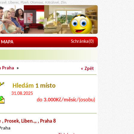
ravě, Liberec, Plzeň, Olomouc, H.Králové, Zlín.
Schránka(
0
)
MAPA
a Praha
»
« Zpět
Hledám
1 místo
31.08.2025
do
3.000Kč/měsíc
/(osobu)
 , Prosek, Liben.,,
, Praha 8
Praha