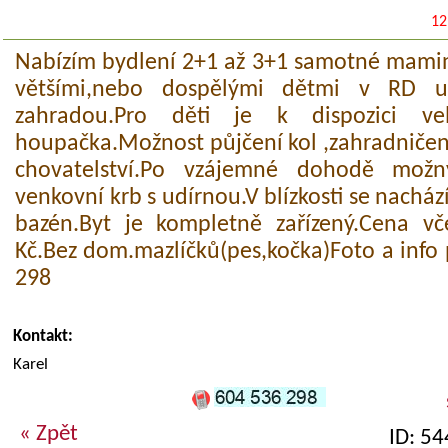
12
Nabízím bydlení 2+1 až 3+1 samotné maminc
většími,nebo dospělými dětmi v RD u
zahradou.Pro děti je k dispozici ve
houpačka.Možnost půjčení kol ,zahradničen
chovatelství.Po vzájemné dohodě možný
venkovní krb s udírnou.V blízkosti se nachází
bazén.Byt je kompletně zařízený.Cena vč
Kč.Bez dom.mazlíčků(pes,kočka)Foto a info
298
Kontakt:
Karel
« Zpět
ID: 5