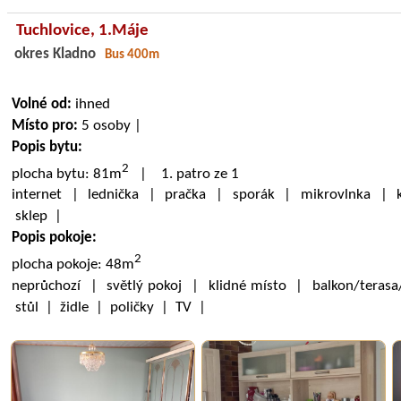
Tuchlovice,
1.Máje
okres Kladno
Bus 400m
Volné od:
ihned
Místo pro:
5 osoby |
Popis bytu:
2
plocha bytu: 81m
| 1. patro ze 1
internet | lednička | pračka | sporák | mikrovlnka | k
sklep |
Popis pokoje:
2
plocha pokoje: 48m
neprůchozí | světlý pokoj | klidné místo | balkon/terasa
stůl | židle | poličky | TV |