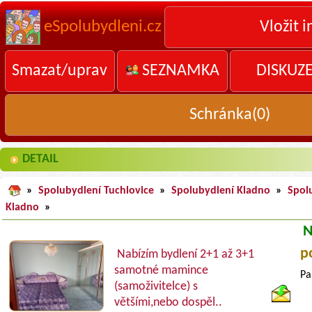
eSpolubydleni.cz
Vložit i
Smazat/uprav
SEZNAMKA
DISKUZ
Schránka(
0
)
DETAIL
»
Spolubydlení Tuchlovice
»
Spolubydlení Kladno
»
Spol
Kladno
»
N
p
Nabízím bydlení 2+1 až 3+1
samotné mamince
Pa
(samoživitelce) s
většími,nebo dospěl..