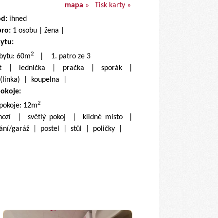
mapa
»
Tisk karty »
od:
ihned
pro:
1 osobu | žena |
bytu:
2
 bytu: 60m
| 1. patro ze 3
net | lednička | pračka | sporák |
(linka) | koupelna |
pokoje:
2
 pokoje: 12m
hozí | světlý pokoj | klidné místo |
ání/garáž | postel | stůl | poličky |