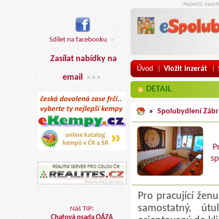
..Nejvetší inzer
Sdílet na facebooku
»
Zasílat nabídky na
Úvod
Vložit inzerát
|
|
email
»»»
DETAIL
»
Spolubydlení Zábr
P
sp
Pro pracující žen
samostatný, út
Náš TIP:
Chatová osada OÁZA