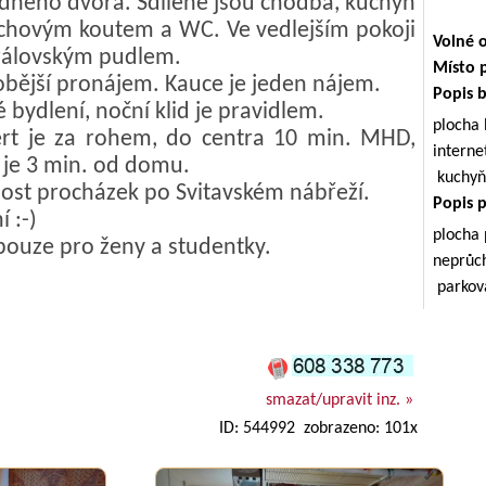
idného dvora. Sdílené jsou chodba, kuchyň
rchovým koutem a WC. Ve vedlejším pokoji
Volné 
královským pudlem.
Místo 
obější pronájem. Kauce je jeden nájem.
Popis 
bydlení, noční klid je pravidlem.
plocha
rt je za rohem, do centra 10 min. MHD,
inter
 je 3 min. od domu.
kuchyň
nost procházek po Svitavském nábřeží.
Popis 
 :-)
plocha
 pouze pro ženy a studentky.
neprůc
parkov
smazat/upravit inz. »
ID: 544992 zobrazeno: 101x