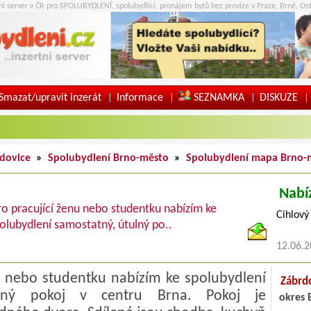
tní server v ČR pro SPOLUBYDLENÍ, spolubydlící, pronájem bytů bez provize v Praze, Brně, Ost
Smazat/upravit inzerát
Informace
SEZNAMKA
DISKUZE
|
|
|
|
dovice
»
Spolubydlení Brno-město
»
Spolubydlení mapa Brno-
Nabí
ro pracující ženu nebo studentku nabízím ke
Cihlový
olubydlení samostatný, útulný po..
12.06.
u nebo studentku nabízím ke spolubydlení
Zábrd
ulný pokoj v centru Brna. Pokoj je
okres 