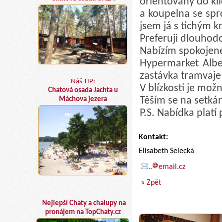
orientovaný do kl
a koupelna se sp
jsem já s tichým 
Preferuji dlouhod
Nabízím spokojené 
Hypermarket Albe
zastávka tramvaje
Náš TIP:
V blízkosti je mož
Chatová osada Jachta u
Těším se na setkání
Máchova jezera
P.S. Nabídka platí
Kontakt:
Elisabeth Selecká
..
email.cz
« Zpět
Nejlepší Chaty a chalupy na
pronájem na TopChaty.cz