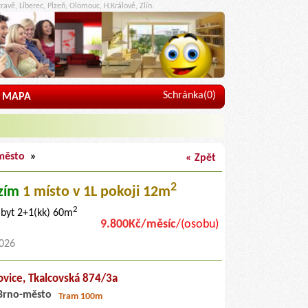
ravě, Liberec, Plzeň, Olomouc, H.Králové, Zlín.
Schránka(
0
)
MAPA
město
»
« Zpět
2
zím
1 místo
v 1L pokoji 12m
2
 byt 2+1(kk) 60m
9.800Kč/měsíc
/(osobu)
2026
ovice,
Tkalcovská 874/3a
Brno-město
Tram 100m